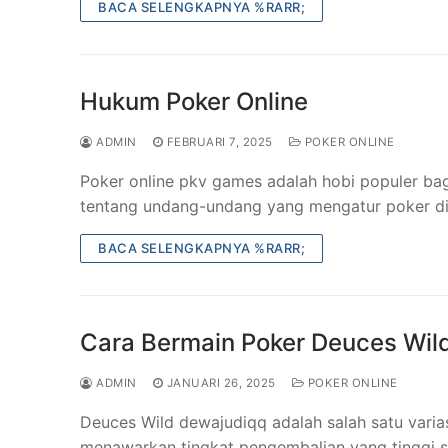
BACA SELENGKAPNYA %RARR;
Hukum Poker Online
ADMIN
FEBRUARI 7, 2025
POKER ONLINE
Poker online pkv games adalah hobi populer ba
tentang undang-undang yang mengatur poker di 
BACA SELENGKAPNYA %RARR;
Cara Bermain Poker Deuces Wild
ADMIN
JANUARI 26, 2025
POKER ONLINE
Deuces Wild dewajudiqq adalah salah satu varias
menawarkan tingkat pengembalian yang tinggi s