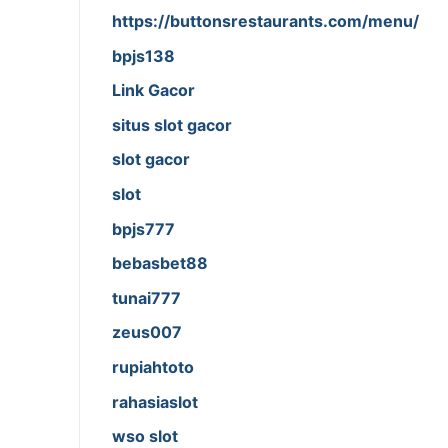
https://buttonsrestaurants.com/menu/
bpjs138
Link Gacor
situs slot gacor
slot gacor
slot
bpjs777
bebasbet88
tunai777
zeus007
rupiahtoto
rahasiaslot
wso slot