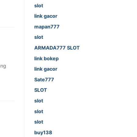
slot
link gacor
mapan777
slot
ARMADA777 SLOT
link bokep
ang
link gacor
Sate777
SLOT
slot
slot
slot
buy138