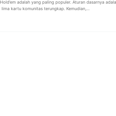
 Hold’em adalah yang paling populer. Aturan dasarnya adal
lima kartu komunitas terungkap. Kemudian,…