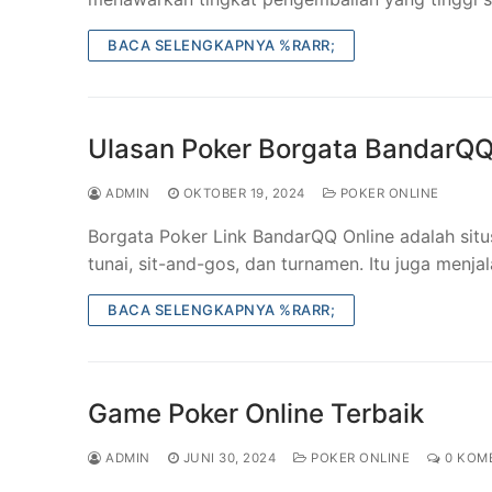
BACA SELENGKAPNYA %RARR;
Ulasan Poker Borgata BandarQ
ADMIN
OKTOBER 19, 2024
POKER ONLINE
Borgata Poker Link BandarQQ Online adalah si
tunai, sit-and-gos, dan turnamen. Itu juga menja
BACA SELENGKAPNYA %RARR;
Game Poker Online Terbaik
ADMIN
JUNI 30, 2024
POKER ONLINE
0 KOM