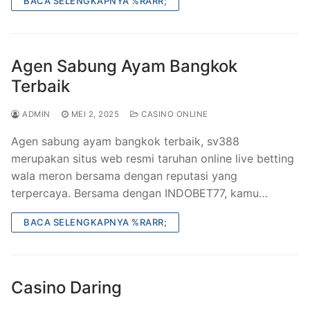
BACA SELENGKAPNYA %RARR;
Agen Sabung Ayam Bangkok
Terbaik
ADMIN
MEI 2, 2025
CASINO ONLINE
Agen sabung ayam bangkok terbaik, sv388
merupakan situs web resmi taruhan online live betting
wala meron bersama dengan reputasi yang
terpercaya. Bersama dengan INDOBET77, kamu…
BACA SELENGKAPNYA %RARR;
Casino Daring