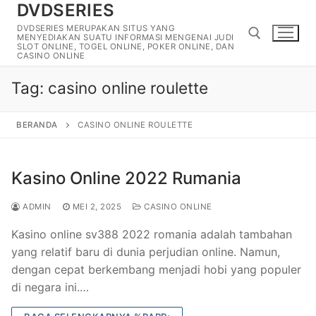
DVDSERIES
Lompat
ke
DVDSERIES MERUPAKAN SITUS YANG
MENYEDIAKAN SUATU INFORMASI MENGENAI JUDI
konten
SLOT ONLINE, TOGEL ONLINE, POKER ONLINE, DAN
CASINO ONLINE
Tag:
casino online roulette
Cari:
BERANDA
CASINO ONLINE ROULETTE
Kasino Online 2022 Rumania
ADMIN
MEI 2, 2025
CASINO ONLINE
Kasino online sv388 2022 romania adalah tambahan
yang relatif baru di dunia perjudian online. Namun,
dengan cepat berkembang menjadi hobi yang populer
di negara ini.…