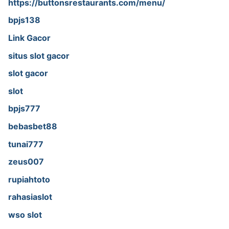
https://buttonsrestaurants.com/menu/
bpjs138
Link Gacor
situs slot gacor
slot gacor
slot
bpjs777
bebasbet88
tunai777
zeus007
rupiahtoto
rahasiaslot
wso slot