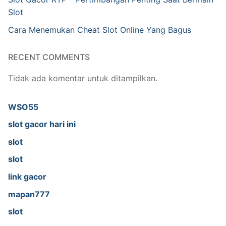
Slot
Cara Menemukan Cheat Slot Online Yang Bagus
RECENT COMMENTS
Tidak ada komentar untuk ditampilkan.
WSO55
slot gacor hari ini
slot
slot
link gacor
mapan777
slot