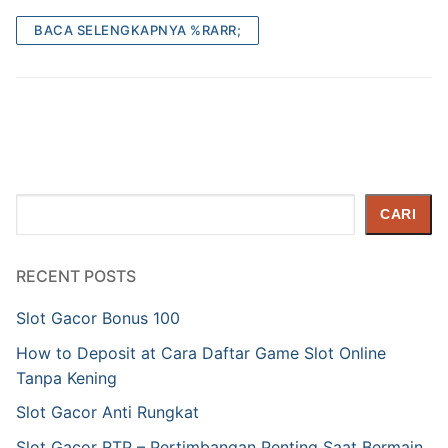
BACA SELENGKAPNYA %RARR;
Cari
CARI
RECENT POSTS
Slot Gacor Bonus 100
How to Deposit at Cara Daftar Game Slot Online
Tanpa Kening
Slot Gacor Anti Rungkat
Slot Gacor RTP – Pertimbangan Penting Saat Bermain