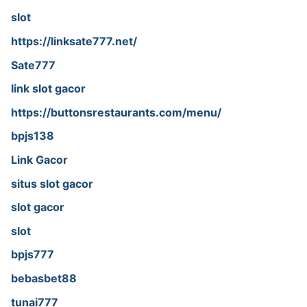
slot
https://linksate777.net/
Sate777
link slot gacor
https://buttonsrestaurants.com/menu/
bpjs138
Link Gacor
situs slot gacor
slot gacor
slot
bpjs777
bebasbet88
tunai777