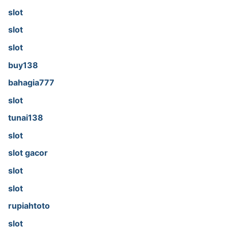
slot
slot
slot
buy138
bahagia777
slot
tunai138
slot
slot gacor
slot
slot
rupiahtoto
slot