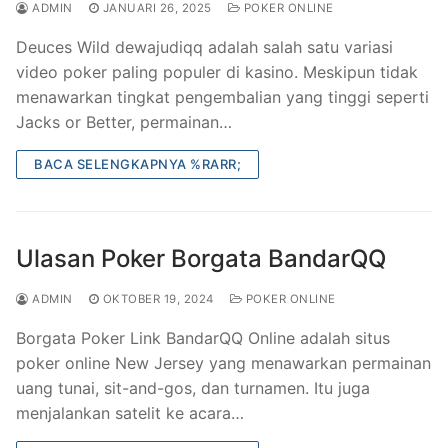
ADMIN
JANUARI 26, 2025
POKER ONLINE
Deuces Wild dewajudiqq adalah salah satu variasi
video poker paling populer di kasino. Meskipun tidak
menawarkan tingkat pengembalian yang tinggi seperti
Jacks or Better, permainan…
BACA SELENGKAPNYA %RARR;
Ulasan Poker Borgata BandarQQ
ADMIN
OKTOBER 19, 2024
POKER ONLINE
Borgata Poker Link BandarQQ Online adalah situs
poker online New Jersey yang menawarkan permainan
uang tunai, sit-and-gos, dan turnamen. Itu juga
menjalankan satelit ke acara…