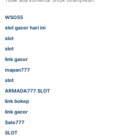
WSO55
slot gacor hari ini
slot
slot
link gacor
mapan777
slot
ARMADA777 SLOT
link bokep
link gacor
Sate777
SLOT