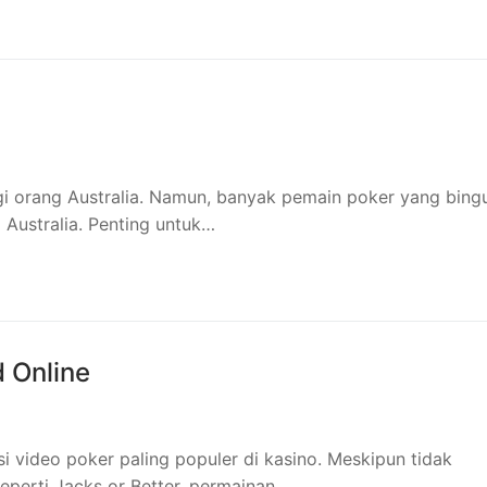
gi orang Australia. Namun, banyak pemain poker yang bing
Australia. Penting untuk…
 Online
i video poker paling populer di kasino. Meskipun tidak
eperti Jacks or Better, permainan…