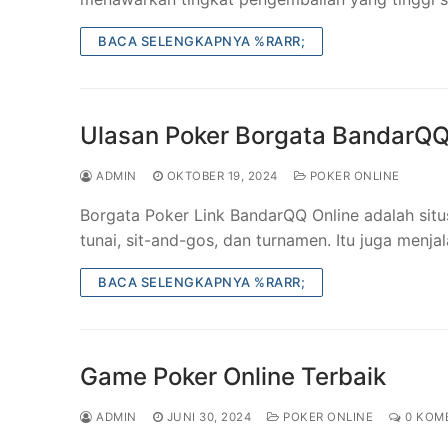
BACA SELENGKAPNYA %RARR;
Ulasan Poker Borgata BandarQ
ADMIN
OKTOBER 19, 2024
POKER ONLINE
Borgata Poker Link BandarQQ Online adalah si
tunai, sit-and-gos, dan turnamen. Itu juga menja
BACA SELENGKAPNYA %RARR;
Game Poker Online Terbaik
ADMIN
JUNI 30, 2024
POKER ONLINE
0 KOM