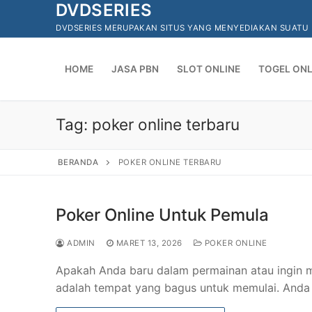
DVDSERIES
Lompat
ke
DVDSERIES MERUPAKAN SITUS YANG MENYEDIAKAN SUATU I
konten
HOME
JASA PBN
SLOT ONLINE
TOGEL ONL
Tag:
poker online terbaru
BERANDA
POKER ONLINE TERBARU
Poker Online Untuk Pemula
ADMIN
MARET 13, 2026
POKER ONLINE
Apakah Anda baru dalam permainan atau ingin 
adalah tempat yang bagus untuk memulai. Anda 