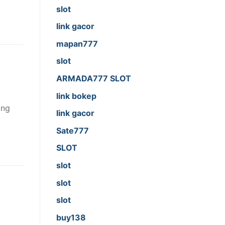
slot
link gacor
mapan777
slot
ARMADA777 SLOT
link bokep
ang
link gacor
Sate777
SLOT
slot
slot
slot
buy138