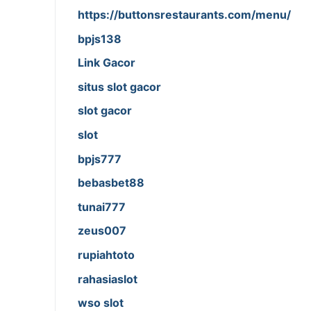
https://buttonsrestaurants.com/menu/
bpjs138
Link Gacor
situs slot gacor
slot gacor
slot
bpjs777
bebasbet88
tunai777
zeus007
rupiahtoto
rahasiaslot
wso slot