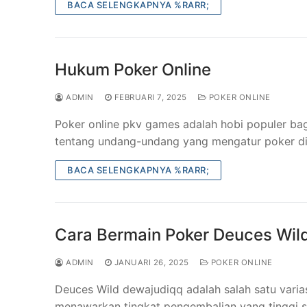
BACA SELENGKAPNYA %RARR;
Hukum Poker Online
ADMIN
FEBRUARI 7, 2025
POKER ONLINE
Poker online pkv games adalah hobi populer ba
tentang undang-undang yang mengatur poker di 
BACA SELENGKAPNYA %RARR;
Cara Bermain Poker Deuces Wild
ADMIN
JANUARI 26, 2025
POKER ONLINE
Deuces Wild dewajudiqq adalah salah satu varias
menawarkan tingkat pengembalian yang tinggi s