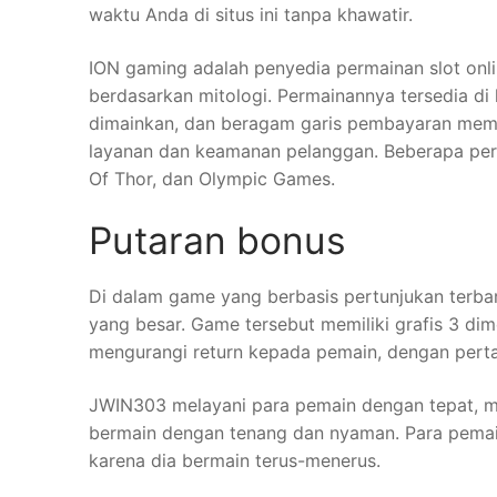
waktu Anda di situs ini tanpa khawatir.
ION gaming adalah penyedia permainan slot on
berdasarkan mitologi. Permainannya tersedia di
dimainkan, dan beragam garis pembayaran mem
layanan dan keamanan pelanggan. Beberapa per
Of Thor, dan Olympic Games.
Putaran bonus
Di dalam game yang berbasis pertunjukan terbaru
yang besar. Game tersebut memiliki grafis 3 di
mengurangi return kepada pemain, dengan perta
JWIN303 melayani para pemain dengan tepat, me
bermain dengan tenang dan nyaman. Para pemain
karena dia bermain terus-menerus.