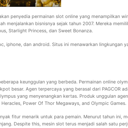
pakan penyedia permainan slot online yang menampilkan wi
elah menjalankan bisnisnya sejak tahun 2007. Mereka memili
us, Starlight Princess, dan Sweet Bonanza.
pc, iphone, dan android. Situs ini menawarkan lingkungan y
i beberapa keunggulan yang berbeda. Permainan online oly
kpot besar. Agen terpercaya yang berasal dari PAGCOR ad
lympus yang menyenangkan kertas. Produk unggulan agen
h Heracles, Power Of Thor Megaways, and Olympic Games.
anyak fitur menarik untuk para pemain. Menurut tahun ini, m
jang. Despite this, mesin slot terus menjadi salah satu per