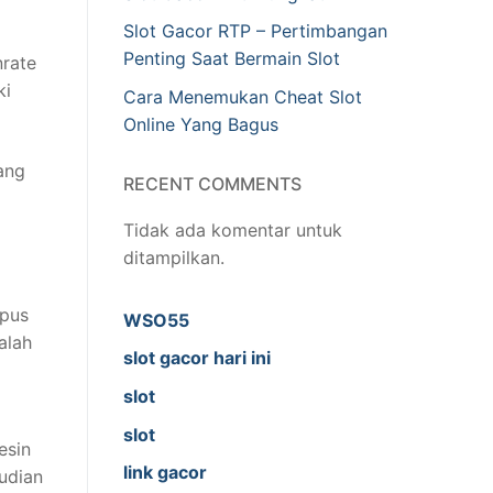
Slot Gacor RTP – Pertimbangan
Penting Saat Bermain Slot
nrate
ki
Cara Menemukan Cheat Slot
Online Yang Bagus
ang
RECENT COMMENTS
Tidak ada komentar untuk
ditampilkan.
mpus
WSO55
alah
slot gacor hari ini
slot
slot
esin
link gacor
judian