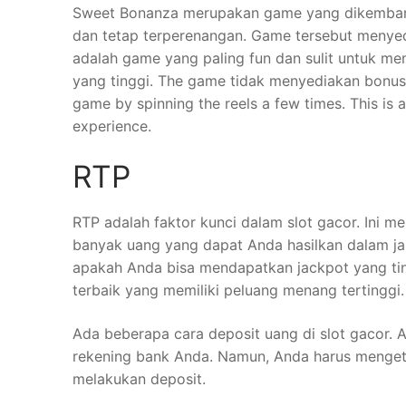
Sweet Bonanza merupakan game yang dikembang
dan tetap terperenangan. Game tersebut menyedi
adalah game yang paling fun dan sulit untuk me
yang tinggi. The game tidak menyediakan bonus 
game by spinning the reels a few times. This is 
experience.
RTP
RTP adalah faktor kunci dalam slot gacor. Ini 
banyak uang yang dapat Anda hasilkan dalam ja
apakah Anda bisa mendapatkan jackpot yang tin
terbaik yang memiliki peluang menang tertinggi.
Ada beberapa cara deposit uang di slot gacor.
rekening bank Anda. Namun, Anda harus menget
melakukan deposit.