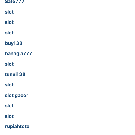
Sate777
slot
slot
slot
buy138
bahagia777
slot
tunai138
slot
slot gacor
slot
slot
rupiahtoto