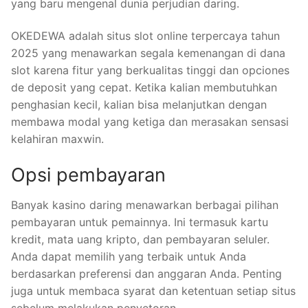
yang baru mengenal dunia perjudian daring.
OKEDEWA adalah situs slot online terpercaya tahun
2025 yang menawarkan segala kemenangan di dana
slot karena fitur yang berkualitas tinggi dan opciones
de deposit yang cepat. Ketika kalian membutuhkan
penghasian kecil, kalian bisa melanjutkan dengan
membawa modal yang ketiga dan merasakan sensasi
kelahiran maxwin.
Opsi pembayaran
Banyak kasino daring menawarkan berbagai pilihan
pembayaran untuk pemainnya. Ini termasuk kartu
kredit, mata uang kripto, dan pembayaran seluler.
Anda dapat memilih yang terbaik untuk Anda
berdasarkan preferensi dan anggaran Anda. Penting
juga untuk membaca syarat dan ketentuan setiap situs
sebelum melakukan penyetoran.