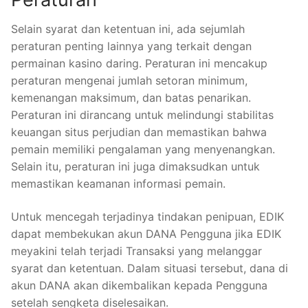
Selain syarat dan ketentuan ini, ada sejumlah
peraturan penting lainnya yang terkait dengan
permainan kasino daring. Peraturan ini mencakup
peraturan mengenai jumlah setoran minimum,
kemenangan maksimum, dan batas penarikan.
Peraturan ini dirancang untuk melindungi stabilitas
keuangan situs perjudian dan memastikan bahwa
pemain memiliki pengalaman yang menyenangkan.
Selain itu, peraturan ini juga dimaksudkan untuk
memastikan keamanan informasi pemain.
Untuk mencegah terjadinya tindakan penipuan, EDIK
dapat membekukan akun DANA Pengguna jika EDIK
meyakini telah terjadi Transaksi yang melanggar
syarat dan ketentuan. Dalam situasi tersebut, dana di
akun DANA akan dikembalikan kepada Pengguna
setelah sengketa diselesaikan.