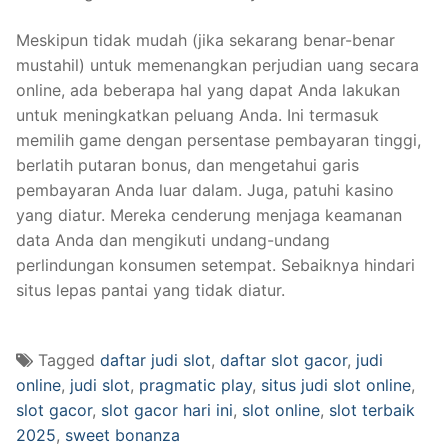
Meskipun tidak mudah (jika sekarang benar-benar
mustahil) untuk memenangkan perjudian uang secara
online, ada beberapa hal yang dapat Anda lakukan
untuk meningkatkan peluang Anda. Ini termasuk
memilih game dengan persentase pembayaran tinggi,
berlatih putaran bonus, dan mengetahui garis
pembayaran Anda luar dalam. Juga, patuhi kasino
yang diatur. Mereka cenderung menjaga keamanan
data Anda dan mengikuti undang-undang
perlindungan konsumen setempat. Sebaiknya hindari
situs lepas pantai yang tidak diatur.
Tagged
daftar judi slot
,
daftar slot gacor
,
judi
online
,
judi slot
,
pragmatic play
,
situs judi slot online
,
slot gacor
,
slot gacor hari ini
,
slot online
,
slot terbaik
2025
,
sweet bonanza