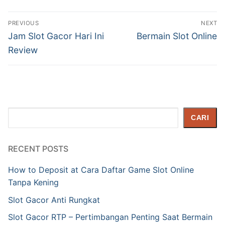
Navigasi
PREVIOUS
NEXT
pos
Previous
Next
Jam Slot Gacor Hari Ini
Bermain Slot Online
post:
post:
Review
Cari
CARI
RECENT POSTS
How to Deposit at Cara Daftar Game Slot Online
Tanpa Kening
Slot Gacor Anti Rungkat
Slot Gacor RTP – Pertimbangan Penting Saat Bermain