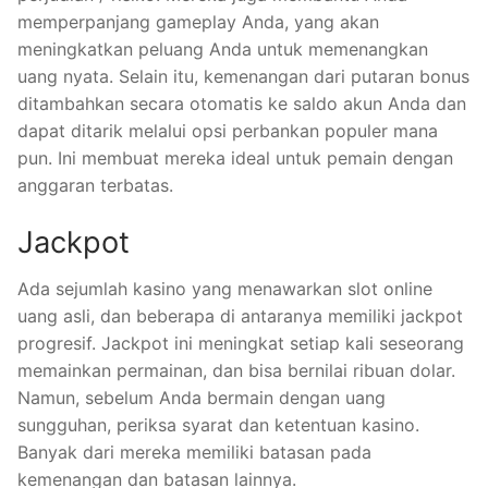
memperpanjang gameplay Anda, yang akan
meningkatkan peluang Anda untuk memenangkan
uang nyata. Selain itu, kemenangan dari putaran bonus
ditambahkan secara otomatis ke saldo akun Anda dan
dapat ditarik melalui opsi perbankan populer mana
pun. Ini membuat mereka ideal untuk pemain dengan
anggaran terbatas.
Jackpot
Ada sejumlah kasino yang menawarkan slot online
uang asli, dan beberapa di antaranya memiliki jackpot
progresif. Jackpot ini meningkat setiap kali seseorang
memainkan permainan, dan bisa bernilai ribuan dolar.
Namun, sebelum Anda bermain dengan uang
sungguhan, periksa syarat dan ketentuan kasino.
Banyak dari mereka memiliki batasan pada
kemenangan dan batasan lainnya.