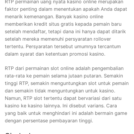
RTP permainan uang nyata kasino online merupakan
faktor penting dalam menentukan apakah Anda dapat
menarik kemenangan. Banyak kasino online
memberikan kredit situs gratis kepada pemain baru
setelah mendaftar, tetapi dana ini hanya dapat ditarik
setelah mereka memenuhi persyaratan rollover
tertentu. Persyaratan tersebut umumnya tercantum
dalam syarat dan ketentuan promosi kasino.
RTP dari permainan slot online adalah pengembalian
rata-rata ke pemain selama jutaan putaran. Semakin
tinggi RTP, semakin menguntungkan slot untuk pemain
dan semakin tidak menguntungkan untuk kasino.
Namun, RTP slot tertentu dapat bervariasi dari satu
kasino ke kasino lainnya. Ini disebut varians. Cara
yang baik untuk menghindari ini adalah bermain game
dengan persentase pembayaran tinggi.