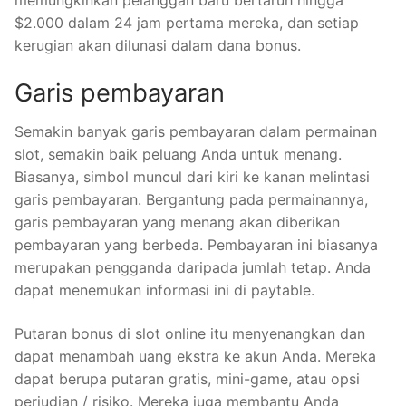
memungkinkan pelanggan baru bertaruh hingga
$2.000 dalam 24 jam pertama mereka, dan setiap
kerugian akan dilunasi dalam dana bonus.
Garis pembayaran
Semakin banyak garis pembayaran dalam permainan
slot, semakin baik peluang Anda untuk menang.
Biasanya, simbol muncul dari kiri ke kanan melintasi
garis pembayaran. Bergantung pada permainannya,
garis pembayaran yang menang akan diberikan
pembayaran yang berbeda. Pembayaran ini biasanya
merupakan pengganda daripada jumlah tetap. Anda
dapat menemukan informasi ini di paytable.
Putaran bonus di slot online itu menyenangkan dan
dapat menambah uang ekstra ke akun Anda. Mereka
dapat berupa putaran gratis, mini-game, atau opsi
perjudian / risiko. Mereka juga membantu Anda