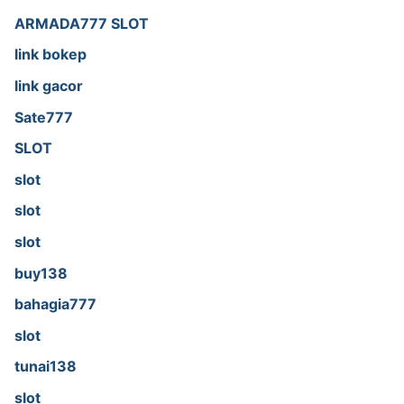
ARMADA777 SLOT
link bokep
link gacor
Sate777
SLOT
slot
slot
slot
buy138
bahagia777
slot
tunai138
slot