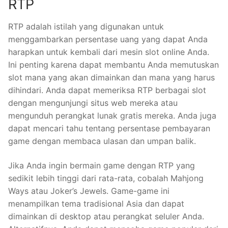
RTP
RTP adalah istilah yang digunakan untuk
menggambarkan persentase uang yang dapat Anda
harapkan untuk kembali dari mesin slot online Anda.
Ini penting karena dapat membantu Anda memutuskan
slot mana yang akan dimainkan dan mana yang harus
dihindari. Anda dapat memeriksa RTP berbagai slot
dengan mengunjungi situs web mereka atau
mengunduh perangkat lunak gratis mereka. Anda juga
dapat mencari tahu tentang persentase pembayaran
game dengan membaca ulasan dan umpan balik.
Jika Anda ingin bermain game dengan RTP yang
sedikit lebih tinggi dari rata-rata, cobalah Mahjong
Ways atau Joker’s Jewels. Game-game ini
menampilkan tema tradisional Asia dan dapat
dimainkan di desktop atau perangkat seluler Anda.