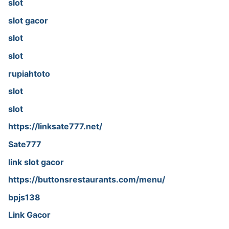
slot
slot gacor
slot
slot
rupiahtoto
slot
slot
https://linksate777.net/
Sate777
link slot gacor
https://buttonsrestaurants.com/menu/
bpjs138
Link Gacor