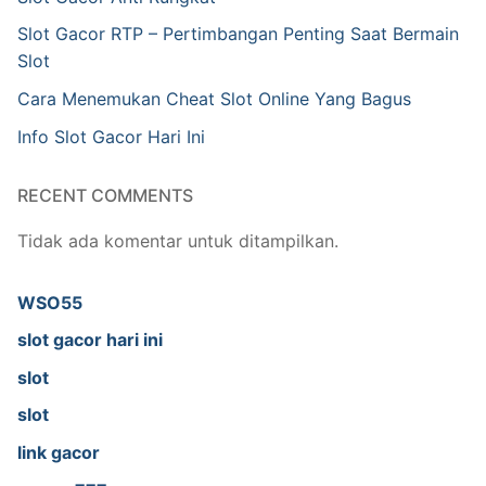
Slot Gacor RTP – Pertimbangan Penting Saat Bermain
Slot
Cara Menemukan Cheat Slot Online Yang Bagus
Info Slot Gacor Hari Ini
RECENT COMMENTS
Tidak ada komentar untuk ditampilkan.
WSO55
slot gacor hari ini
slot
slot
link gacor