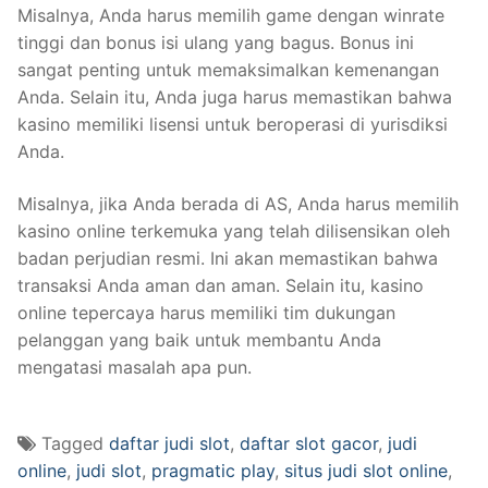
Misalnya, Anda harus memilih game dengan winrate
tinggi dan bonus isi ulang yang bagus. Bonus ini
sangat penting untuk memaksimalkan kemenangan
Anda. Selain itu, Anda juga harus memastikan bahwa
kasino memiliki lisensi untuk beroperasi di yurisdiksi
Anda.
Misalnya, jika Anda berada di AS, Anda harus memilih
kasino online terkemuka yang telah dilisensikan oleh
badan perjudian resmi. Ini akan memastikan bahwa
transaksi Anda aman dan aman. Selain itu, kasino
online tepercaya harus memiliki tim dukungan
pelanggan yang baik untuk membantu Anda
mengatasi masalah apa pun.
Tagged
daftar judi slot
,
daftar slot gacor
,
judi
online
,
judi slot
,
pragmatic play
,
situs judi slot online
,