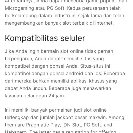
Alternatifnya, Anda dapat mencoba game populer dari
Microgaming atau PG Soft. Kedua perusahaan telah
berkecimpung dalam industri ini sejak lama dan telah
mengembangkan banyak slot terbaik di internet.
Kompatibilitas seluler
Jika Anda ingin bermain slot online tidak pernah
terpengaruh, Anda dapat memilih situs yang
kompatibel dengan ponsel Anda. Situs-situs ini
kompatibel dengan ponsel android dan ios. Beberapa
dari mereka bahkan memiliki aplikasi khusus yang
dapat Anda unduh. Beberapa juga menawarkan
layanan pelanggan 24 jam.
Ini memiliki banyak permainan judi slot online
terlengkap dan jumlah jackpot besar maxwin. Among
them are Pragmatic Play, IDN Slot, PG Soft, and
Habanero. The latter has a reputation for offering