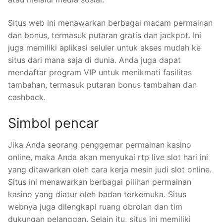
Situs web ini menawarkan berbagai macam permainan
dan bonus, termasuk putaran gratis dan jackpot. Ini
juga memiliki aplikasi seluler untuk akses mudah ke
situs dari mana saja di dunia. Anda juga dapat
mendaftar program VIP untuk menikmati fasilitas
tambahan, termasuk putaran bonus tambahan dan
cashback.
Simbol pencar
Jika Anda seorang penggemar permainan kasino
online, maka Anda akan menyukai rtp live slot hari ini
yang ditawarkan oleh cara kerja mesin judi slot online.
Situs ini menawarkan berbagai pilihan permainan
kasino yang diatur oleh badan terkemuka. Situs
webnya juga dilengkapi ruang obrolan dan tim
dukungan pelanggan. Selain itu, situs ini memiliki