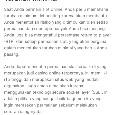
Saat Anda bermain slot online, Anda perlu memahami
taruhan minimum. Ini penting karena akan membantu
Anda menentukan risiko yang ditimbulkan oleh setiap
permainan dan seberapa banyak Anda bisa menang.
Anda juga bisa mengetahui persentase return to player
(RTP) dari setiap permainan slot, yang akan berguna
dalam menentukan taruhan minimal yang harus Anda
pasang.
Anda dapat mencoba permainan slot terbaik di yang
merupakan judi casino online terpercaya. Ini memiliki
rtp tinggi dan merupakan situs web yang mudah
digunakan. Juga aman dimainkan karena
menggunakan teknologi secure socket layer (SSL). Ini
adalah pilihan yang sangat baik bagi mereka yang
ingin merasakan permainan sebelum melakukan
setoran uang nyata.