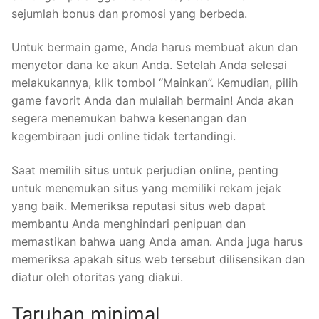
sejumlah bonus dan promosi yang berbeda.
Untuk bermain game, Anda harus membuat akun dan
menyetor dana ke akun Anda. Setelah Anda selesai
melakukannya, klik tombol “Mainkan”. Kemudian, pilih
game favorit Anda dan mulailah bermain! Anda akan
segera menemukan bahwa kesenangan dan
kegembiraan judi online tidak tertandingi.
Saat memilih situs untuk perjudian online, penting
untuk menemukan situs yang memiliki rekam jejak
yang baik. Memeriksa reputasi situs web dapat
membantu Anda menghindari penipuan dan
memastikan bahwa uang Anda aman. Anda juga harus
memeriksa apakah situs web tersebut dilisensikan dan
diatur oleh otoritas yang diakui.
Taruhan minimal