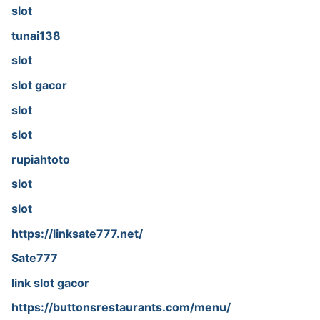
slot
tunai138
slot
slot gacor
slot
slot
rupiahtoto
slot
slot
https://linksate777.net/
Sate777
link slot gacor
https://buttonsrestaurants.com/menu/