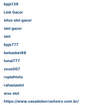
bpjs138
Link Gacor
situs slot gacor
slot gacor
slot
bpjs777
bebasbet88
tunai777
zeus007
rupiahtoto
rahasiaslot
wso slot
https://www.casadoborracheiro.com.br/