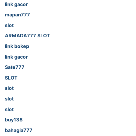
link gacor
mapan777
slot
ARMADA777 SLOT
link bokep
link gacor
Sate777
SLOT
slot
slot
slot
buy138
bahagia777