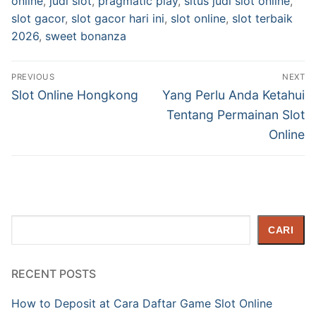
online
,
judi slot
,
pragmatic play
,
situs judi slot online
,
slot gacor
,
slot gacor hari ini
,
slot online
,
slot terbaik
2026
,
sweet bonanza
Navigasi
PREVIOUS
NEXT
pos
Previous
Next
Slot Online Hongkong
Yang Perlu Anda Ketahui
post:
post:
Tentang Permainan Slot
Online
Cari
CARI
RECENT POSTS
How to Deposit at Cara Daftar Game Slot Online