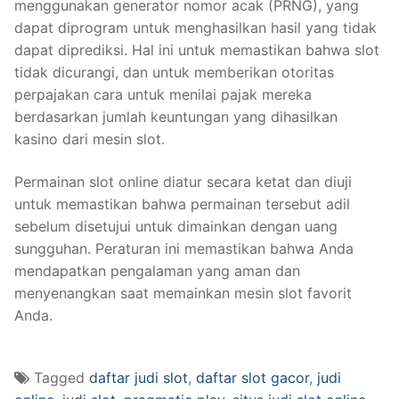
menggunakan generator nomor acak (PRNG), yang
dapat diprogram untuk menghasilkan hasil yang tidak
dapat diprediksi. Hal ini untuk memastikan bahwa slot
tidak dicurangi, dan untuk memberikan otoritas
perpajakan cara untuk menilai pajak mereka
berdasarkan jumlah keuntungan yang dihasilkan
kasino dari mesin slot.
Permainan slot online diatur secara ketat dan diuji
untuk memastikan bahwa permainan tersebut adil
sebelum disetujui untuk dimainkan dengan uang
sungguhan. Peraturan ini memastikan bahwa Anda
mendapatkan pengalaman yang aman dan
menyenangkan saat memainkan mesin slot favorit
Anda.
Tagged
daftar judi slot
,
daftar slot gacor
,
judi