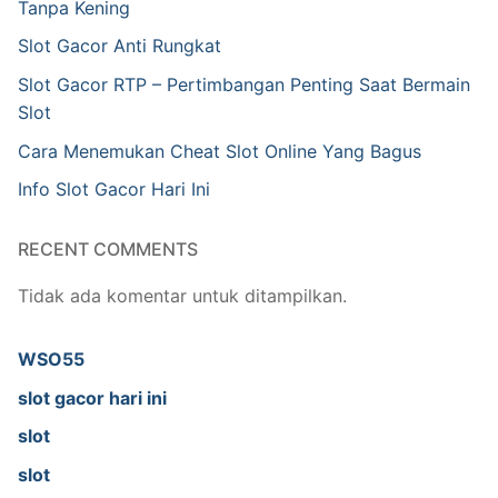
Tanpa Kening
Slot Gacor Anti Rungkat
Slot Gacor RTP – Pertimbangan Penting Saat Bermain
Slot
Cara Menemukan Cheat Slot Online Yang Bagus
Info Slot Gacor Hari Ini
RECENT COMMENTS
Tidak ada komentar untuk ditampilkan.
WSO55
slot gacor hari ini
slot
slot