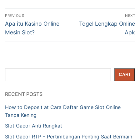
Navigasi
PREVIOUS
NEXT
pos
Previous
Next
Apa itu Kasino Online
Togel Lengkap Online
post:
post:
Mesin Slot?
Apk
Cari
CARI
RECENT POSTS
How to Deposit at Cara Daftar Game Slot Online
Tanpa Kening
Slot Gacor Anti Rungkat
Slot Gacor RTP – Pertimbangan Penting Saat Bermain