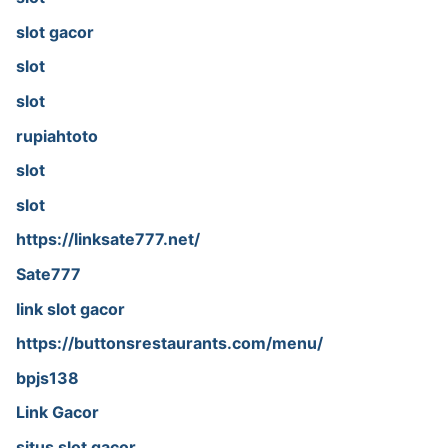
slot gacor
slot
slot
rupiahtoto
slot
slot
https://linksate777.net/
Sate777
link slot gacor
https://buttonsrestaurants.com/menu/
bpjs138
Link Gacor
situs slot gacor