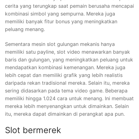
cerita yang terungkap saat pemain berusaha mencapai
kombinasi simbol yang sempurna. Mereka juga
memiliki banyak fitur bonus yang meningkatkan
peluang menang.
Sementara mesin slot gulungan mekanis hanya
memiliki satu payline, slot video menawarkan banyak
baris dan gulungan, yang meningkatkan peluang untuk
mendapatkan kombinasi kemenangan. Mereka juga
lebih cepat dan memiliki grafik yang lebih realistis
daripada rekan tradisional mereka. Selain itu, mereka
sering didasarkan pada tema video game. Beberapa
memiliki hingga 1.024 cara untuk menang. Ini membuat
mereka lebih menyenangkan untuk dimainkan. Selain
itu, mereka dapat dimainkan di perangkat apa pun.
Slot bermerek