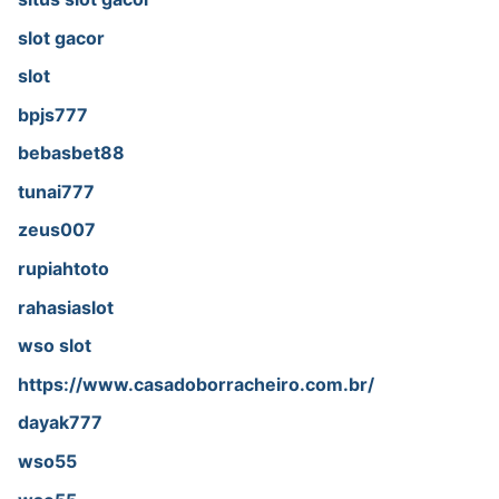
slot gacor
slot
bpjs777
bebasbet88
tunai777
zeus007
rupiahtoto
rahasiaslot
wso slot
https://www.casadoborracheiro.com.br/
dayak777
wso55