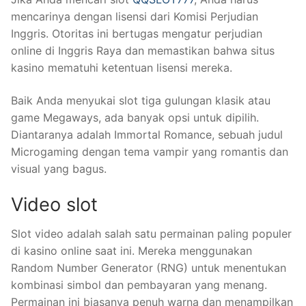
mencarinya dengan lisensi dari Komisi Perjudian
Inggris. Otoritas ini bertugas mengatur perjudian
online di Inggris Raya dan memastikan bahwa situs
kasino mematuhi ketentuan lisensi mereka.
Baik Anda menyukai slot tiga gulungan klasik atau
game Megaways, ada banyak opsi untuk dipilih.
Diantaranya adalah Immortal Romance, sebuah judul
Microgaming dengan tema vampir yang romantis dan
visual yang bagus.
Video slot
Slot video adalah salah satu permainan paling populer
di kasino online saat ini. Mereka menggunakan
Random Number Generator (RNG) untuk menentukan
kombinasi simbol dan pembayaran yang menang.
Permainan ini biasanya penuh warna dan menampilkan