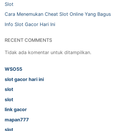
Slot
Cara Menemukan Cheat Slot Online Yang Bagus
Info Slot Gacor Hari Ini
RECENT COMMENTS
Tidak ada komentar untuk ditampilkan.
WSO55
slot gacor hari ini
slot
slot
link gacor
mapan777
slot