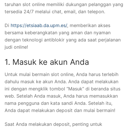
taruhan slot online memiliki dukungan pelanggan yang
tersedia 24/7 melalui chat, email, dan telepon.
Di
https://etsiaab.da.upm.es/
, memberikan akses
bersama keberangkatan yang aman dan nyaman
dengan teknologi antiblokir yang ada saat perjalanan
judi online!
1. Masuk ke akun Anda
Untuk mulai bermain slot online, Anda harus terlebih
dahulu masuk ke akun Anda. Anda dapat melakukan
ini dengan mengklik tombol “Masuk” di beranda situs
web. Setelah Anda masuk, Anda harus memasukkan
nama pengguna dan kata sandi Anda. Setelah itu,
Anda dapat melakukan deposit dan mulai bermain!
Saat Anda melakukan deposit, penting untuk