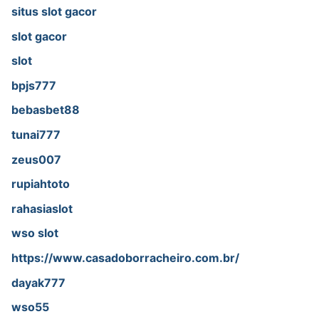
situs slot gacor
slot gacor
slot
bpjs777
bebasbet88
tunai777
zeus007
rupiahtoto
rahasiaslot
wso slot
https://www.casadoborracheiro.com.br/
dayak777
wso55