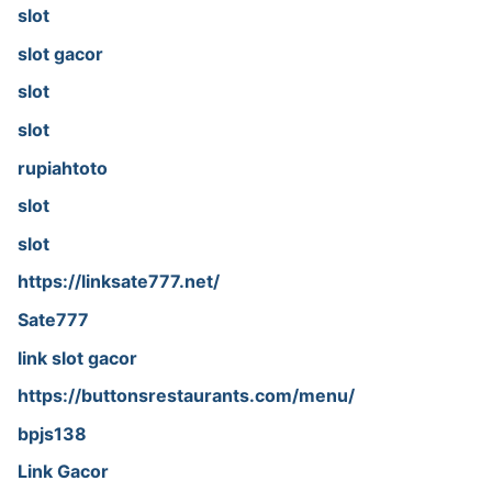
slot
slot gacor
slot
slot
rupiahtoto
slot
slot
https://linksate777.net/
Sate777
link slot gacor
https://buttonsrestaurants.com/menu/
bpjs138
Link Gacor