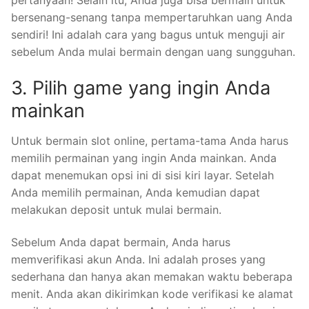
pertanyaan! Selain itu, Anda juga bisa bermain untuk
bersenang-senang tanpa mempertaruhkan uang Anda
sendiri! Ini adalah cara yang bagus untuk menguji air
sebelum Anda mulai bermain dengan uang sungguhan.
3. Pilih game yang ingin Anda
mainkan
Untuk bermain slot online, pertama-tama Anda harus
memilih permainan yang ingin Anda mainkan. Anda
dapat menemukan opsi ini di sisi kiri layar. Setelah
Anda memilih permainan, Anda kemudian dapat
melakukan deposit untuk mulai bermain.
Sebelum Anda dapat bermain, Anda harus
memverifikasi akun Anda. Ini adalah proses yang
sederhana dan hanya akan memakan waktu beberapa
menit. Anda akan dikirimkan kode verifikasi ke alamat