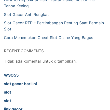
Tanpa Kening
Slot Gacor Anti Rungkat
Slot Gacor RTP – Pertimbangan Penting Saat Bermain
Slot
Cara Menemukan Cheat Slot Online Yang Bagus
RECENT COMMENTS
Tidak ada komentar untuk ditampilkan.
WSO55
slot gacor hari ini
slot
slot
link gacor