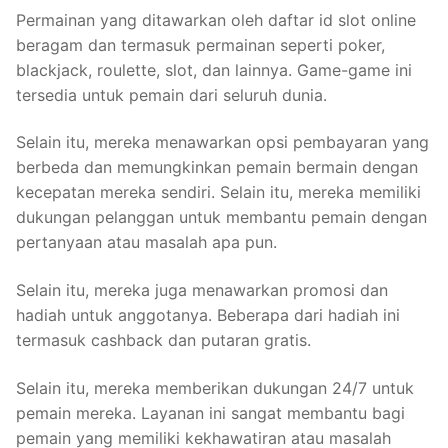
Permainan yang ditawarkan oleh daftar id slot online
beragam dan termasuk permainan seperti poker,
blackjack, roulette, slot, dan lainnya. Game-game ini
tersedia untuk pemain dari seluruh dunia.
Selain itu, mereka menawarkan opsi pembayaran yang
berbeda dan memungkinkan pemain bermain dengan
kecepatan mereka sendiri. Selain itu, mereka memiliki
dukungan pelanggan untuk membantu pemain dengan
pertanyaan atau masalah apa pun.
Selain itu, mereka juga menawarkan promosi dan
hadiah untuk anggotanya. Beberapa dari hadiah ini
termasuk cashback dan putaran gratis.
Selain itu, mereka memberikan dukungan 24/7 untuk
pemain mereka. Layanan ini sangat membantu bagi
pemain yang memiliki kekhawatiran atau masalah