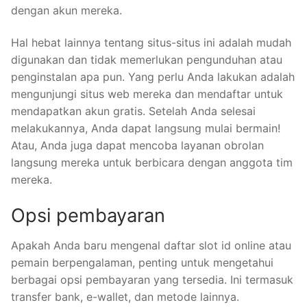
dengan akun mereka.
Hal hebat lainnya tentang situs-situs ini adalah mudah
digunakan dan tidak memerlukan pengunduhan atau
penginstalan apa pun. Yang perlu Anda lakukan adalah
mengunjungi situs web mereka dan mendaftar untuk
mendapatkan akun gratis. Setelah Anda selesai
melakukannya, Anda dapat langsung mulai bermain!
Atau, Anda juga dapat mencoba layanan obrolan
langsung mereka untuk berbicara dengan anggota tim
mereka.
Opsi pembayaran
Apakah Anda baru mengenal daftar slot id online atau
pemain berpengalaman, penting untuk mengetahui
berbagai opsi pembayaran yang tersedia. Ini termasuk
transfer bank, e-wallet, dan metode lainnya.