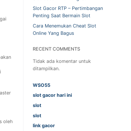
Slot Gacor RTP – Pertimbangan
Penting Saat Bermain Slot
gai
Cara Menemukan Cheat Slot
Online Yang Bagus
RECENT COMMENTS
pakan
Tidak ada komentar untuk
ditampilkan.
i
WSO55
aster
slot gacor hari ini
slot
slot
s oleh
link gacor