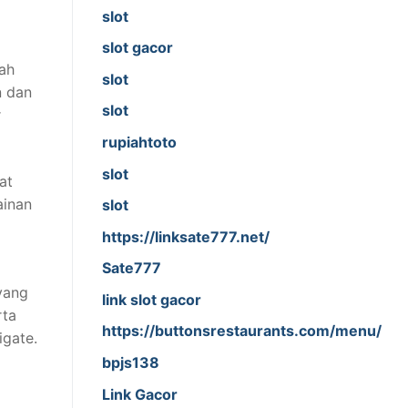
slot
slot gacor
ah
slot
n dan
slot
r
rupiahtoto
slot
at
ainan
slot
https://linksate777.net/
Sate777
 yang
link slot gacor
rta
https://buttonsrestaurants.com/menu/
igate.
bpjs138
Link Gacor