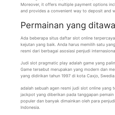
Moreover, it offers multiple payment options inc
and provides a convenient way to deposit and w
Permainan yang ditaw
Ada beberapa situs daftar slot online terperca
kejutan yang baik. Anda harus memilih satu yan
resmi dari berbagai asosiasi penjudi internasiona
Judi slot pragmatic play adalah game yang pali
Game tersebut merupakan yang modern dan men
yang didirikan tahun 1997 di kota Caxjo, Swedia
adalah sebuah agen resmi judi slot online yang 
jackpot yang diberikan pada tanggapan pemain a
populer dan banyak dimainkan oleh para penjudi 
Indonesia.