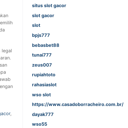
situs slot gacor
slot gacor
hkan
emilih
slot
nda
bpjs777
bebasbet88
 legal
tunai777
aran.
asan
zeus007
apa
rupiahtoto
jawab
rahasiaslot
dengan
wso slot
https://www.casadoborracheiro.com.br/
gacor
,
dayak777
wso55