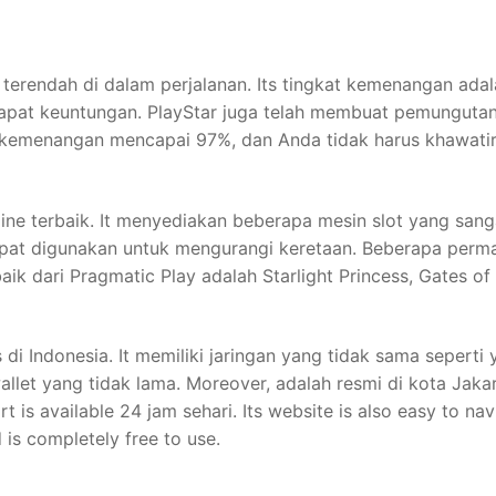
erendah di dalam perjalanan. Its tingkat kemenangan adal
pat keuntungan. PlayStar juga telah membuat pemunguta
at kemenangan mencapai 97%, dan Anda tidak harus khawati
ine terbaik. It menyediakan beberapa mesin slot yang sang
pat digunakan untuk mengurangi keretaan. Beberapa perm
ik dari Pragmatic Play adalah Starlight Princess, Gates of
 di Indonesia. It memiliki jaringan yang tidak sama seperti
-wallet yang tidak lama. Moreover, adalah resmi di kota Jaka
t is available 24 jam sehari. Its website is also easy to nav
d is completely free to use.