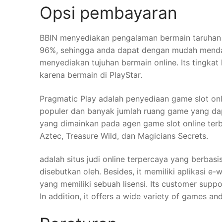
Opsi pembayaran
BBIN menyediakan pengalaman bermain taruhan t
96%, sehingga anda dapat dengan mudah menda
menyediakan tujuhan bermain online. Its tingk
karena bermain di PlayStar.
Pragmatic Play adalah penyediaan game slot onl
populer dan banyak jumlah ruang game yang da
yang dimainkan pada agen game slot online terba
Aztec, Treasure Wild, dan Magicians Secrets.
adalah situs judi online terpercaya yang berbasis
disebutkan oleh. Besides, it memiliki aplikasi e
yang memiliki sebuah lisensi. Its customer suppor
In addition, it offers a wide variety of games an