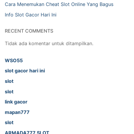
Cara Menemukan Cheat Slot Online Yang Bagus
Info Slot Gacor Hari Ini
RECENT COMMENTS
Tidak ada komentar untuk ditampilkan.
WSO55
slot gacor hari ini
slot
slot
link gacor
mapan777
slot
ARMADA777 SLOT