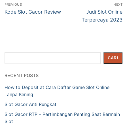
Navigasi
PREVIOUS
NEXT
pos
Previous
Next
Kode Slot Gacor Review
Judi Slot Online
post:
post:
Terpercaya 2023
Cari
CARI
RECENT POSTS
How to Deposit at Cara Daftar Game Slot Online
Tanpa Kening
Slot Gacor Anti Rungkat
Slot Gacor RTP – Pertimbangan Penting Saat Bermain
Slot