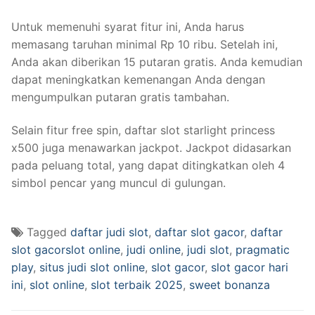
Untuk memenuhi syarat fitur ini, Anda harus
memasang taruhan minimal Rp 10 ribu. Setelah ini,
Anda akan diberikan 15 putaran gratis. Anda kemudian
dapat meningkatkan kemenangan Anda dengan
mengumpulkan putaran gratis tambahan.
Selain fitur free spin, daftar slot starlight princess
x500 juga menawarkan jackpot. Jackpot didasarkan
pada peluang total, yang dapat ditingkatkan oleh 4
simbol pencar yang muncul di gulungan.
Tagged
daftar judi slot
,
daftar slot gacor
,
daftar
slot gacorslot online
,
judi online
,
judi slot
,
pragmatic
play
,
situs judi slot online
,
slot gacor
,
slot gacor hari
ini
,
slot online
,
slot terbaik 2025
,
sweet bonanza