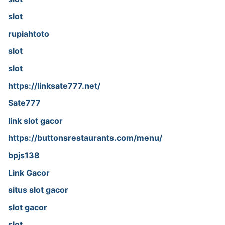
slot
rupiahtoto
slot
slot
https://linksate777.net/
Sate777
link slot gacor
https://buttonsrestaurants.com/menu/
bpjs138
Link Gacor
situs slot gacor
slot gacor
slot