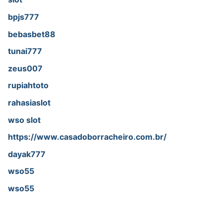
bpjs777
bebasbet88
tunai777
zeus007
rupiahtoto
rahasiaslot
wso slot
https://www.casadoborracheiro.com.br/
dayak777
wso55
wso55