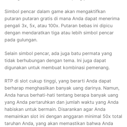
Simbol pencar dalam game akan mengaktifkan
putaran putaran gratis di mana Anda dapat menerima
pengali 3x, 5x, atau 100x. Putaran bebas ini dipicu
dengan mendaratkan tiga atau lebih simbol pencar
pada gulungan.
Selain simbol pencar, ada juga batu permata yang
tidak berhubungan dengan tema. Ini juga dapat
digunakan untuk membuat kombinasi pemenang.
RTP di slot cukup tinggi, yang berarti Anda dapat
berharap menghasilkan banyak uang darinya. Namun,
Anda harus berhati-hati tentang berapa banyak uang
yang Anda pertaruhkan dan jumlah waktu yang Anda
habiskan untuk bermain. Disarankan agar Anda
memainkan slot ini dengan anggaran minimal 50x total
taruhan Anda, yang akan memastikan bahwa Anda