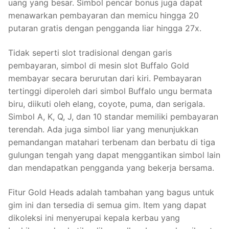
uang yang besar. Simbol pencar bonus juga dapat
menawarkan pembayaran dan memicu hingga 20
putaran gratis dengan pengganda liar hingga 27x.
Tidak seperti slot tradisional dengan garis
pembayaran, simbol di mesin slot Buffalo Gold
membayar secara berurutan dari kiri. Pembayaran
tertinggi diperoleh dari simbol Buffalo ungu bermata
biru, diikuti oleh elang, coyote, puma, dan serigala.
Simbol A, K, Q, J, dan 10 standar memiliki pembayaran
terendah. Ada juga simbol liar yang menunjukkan
pemandangan matahari terbenam dan berbatu di tiga
gulungan tengah yang dapat menggantikan simbol lain
dan mendapatkan pengganda yang bekerja bersama.
Fitur Gold Heads adalah tambahan yang bagus untuk
gim ini dan tersedia di semua gim. Item yang dapat
dikoleksi ini menyerupai kepala kerbau yang