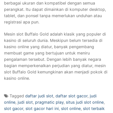
berbagai ukuran dan kompatibel dengan semua
perangkat. Itu dapat dimainkan di komputer desktop,
tablet, dan ponsel tanpa memerlukan unduhan atau
registrasi apa pun.
Mesin slot Buffalo Gold adalah klasik yang populer di
kasino di seluruh dunia. Meskipun belum tersedia di
kasino online yang diatur, banyak pengembang
membuat game yang bertujuan untuk meniru
pengalaman tersebut. Dengan lebih banyak negara
bagian memperkenalkan perjudian yang diatur, mesin
slot Buffalo Gold kemungkinan akan menjadi pokok di
kasino online.
Tagged
daftar judi slot
,
daftar slot gacor
,
judi
online
,
judi slot
,
pragmatic play
,
situs judi slot online
,
slot gacor
,
slot gacor hari ini
,
slot online
,
slot terbaik