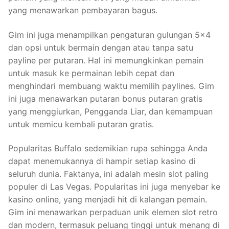
yang menawarkan pembayaran bagus.
Gim ini juga menampilkan pengaturan gulungan 5×4
dan opsi untuk bermain dengan atau tanpa satu
payline per putaran. Hal ini memungkinkan pemain
untuk masuk ke permainan lebih cepat dan
menghindari membuang waktu memilih paylines. Gim
ini juga menawarkan putaran bonus putaran gratis
yang menggiurkan, Pengganda Liar, dan kemampuan
untuk memicu kembali putaran gratis.
Popularitas Buffalo sedemikian rupa sehingga Anda
dapat menemukannya di hampir setiap kasino di
seluruh dunia. Faktanya, ini adalah mesin slot paling
populer di Las Vegas. Popularitas ini juga menyebar ke
kasino online, yang menjadi hit di kalangan pemain.
Gim ini menawarkan perpaduan unik elemen slot retro
dan modern, termasuk peluang tinggi untuk menang di