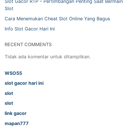
Slot Gacor RTP – Pertimbangan Penting Saat Bermain
Slot
Cara Menemukan Cheat Slot Online Yang Bagus
Info Slot Gacor Hari Ini
RECENT COMMENTS
Tidak ada komentar untuk ditampilkan.
WSO55
slot gacor hari ini
slot
slot
link gacor
mapan777