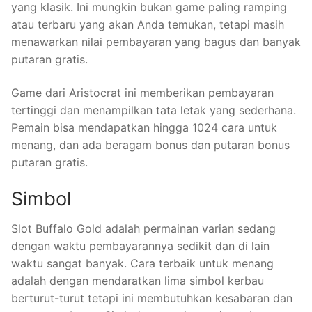
yang klasik. Ini mungkin bukan game paling ramping
atau terbaru yang akan Anda temukan, tetapi masih
menawarkan nilai pembayaran yang bagus dan banyak
putaran gratis.
Game dari Aristocrat ini memberikan pembayaran
tertinggi dan menampilkan tata letak yang sederhana.
Pemain bisa mendapatkan hingga 1024 cara untuk
menang, dan ada beragam bonus dan putaran bonus
putaran gratis.
Simbol
Slot Buffalo Gold adalah permainan varian sedang
dengan waktu pembayarannya sedikit dan di lain
waktu sangat banyak. Cara terbaik untuk menang
adalah dengan mendaratkan lima simbol kerbau
berturut-turut tetapi ini membutuhkan kesabaran dan