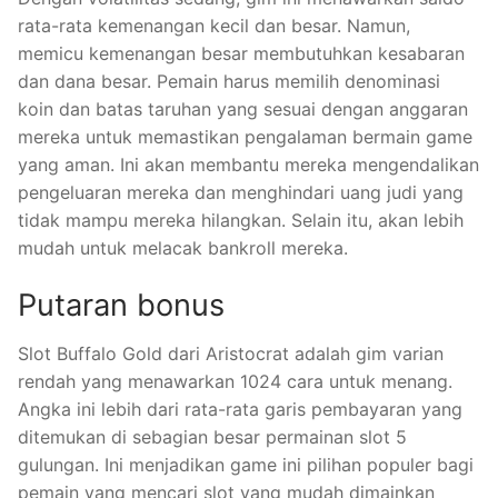
rata-rata kemenangan kecil dan besar. Namun,
memicu kemenangan besar membutuhkan kesabaran
dan dana besar. Pemain harus memilih denominasi
koin dan batas taruhan yang sesuai dengan anggaran
mereka untuk memastikan pengalaman bermain game
yang aman. Ini akan membantu mereka mengendalikan
pengeluaran mereka dan menghindari uang judi yang
tidak mampu mereka hilangkan. Selain itu, akan lebih
mudah untuk melacak bankroll mereka.
Putaran bonus
Slot Buffalo Gold dari Aristocrat adalah gim varian
rendah yang menawarkan 1024 cara untuk menang.
Angka ini lebih dari rata-rata garis pembayaran yang
ditemukan di sebagian besar permainan slot 5
gulungan. Ini menjadikan game ini pilihan populer bagi
pemain yang mencari slot yang mudah dimainkan