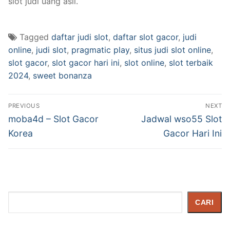
slot judi uang asli.
Tagged
daftar judi slot
,
daftar slot gacor
,
judi
online
,
judi slot
,
pragmatic play
,
situs judi slot online
,
slot gacor
,
slot gacor hari ini
,
slot online
,
slot terbaik
2024
,
sweet bonanza
Navigasi
PREVIOUS
NEXT
pos
Previous
Next
moba4d – Slot Gacor
Jadwal wso55 Slot
post:
post:
Korea
Gacor Hari Ini
Cari
CARI