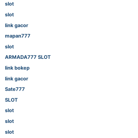
slot
slot
link gacor
mapan777
slot
ARMADA777 SLOT
link bokep
link gacor
Sate777
SLOT
slot
slot
slot