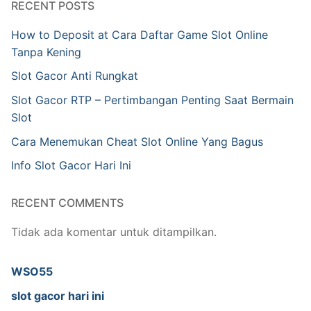
RECENT POSTS
How to Deposit at Cara Daftar Game Slot Online
Tanpa Kening
Slot Gacor Anti Rungkat
Slot Gacor RTP – Pertimbangan Penting Saat Bermain
Slot
Cara Menemukan Cheat Slot Online Yang Bagus
Info Slot Gacor Hari Ini
RECENT COMMENTS
Tidak ada komentar untuk ditampilkan.
WSO55
slot gacor hari ini