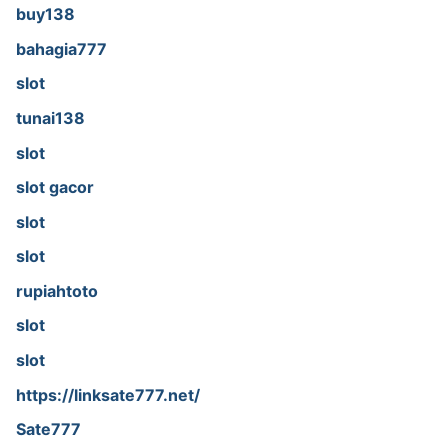
buy138
bahagia777
slot
tunai138
slot
slot gacor
slot
slot
rupiahtoto
slot
slot
https://linksate777.net/
Sate777