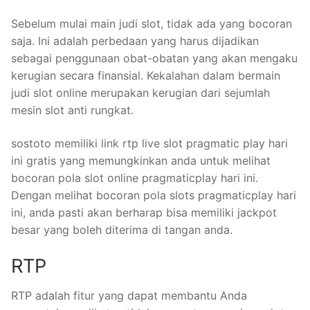
Sebelum mulai main judi slot, tidak ada yang bocoran
saja. Ini adalah perbedaan yang harus dijadikan
sebagai penggunaan obat-obatan yang akan mengaku
kerugian secara finansial. Kekalahan dalam bermain
judi slot online merupakan kerugian dari sejumlah
mesin slot anti rungkat.
sostoto memiliki link rtp live slot pragmatic play hari
ini gratis yang memungkinkan anda untuk melihat
bocoran pola slot online pragmaticplay hari ini.
Dengan melihat bocoran pola slots pragmaticplay hari
ini, anda pasti akan berharap bisa memiliki jackpot
besar yang boleh diterima di tangan anda.
RTP
RTP adalah fitur yang dapat membantu Anda