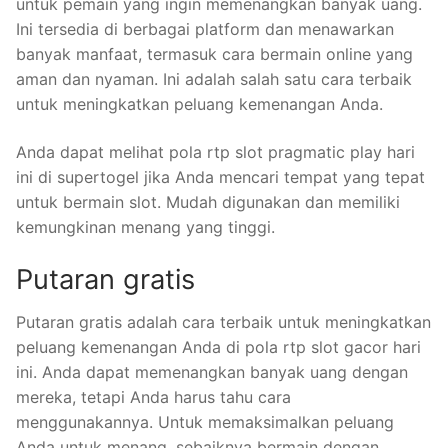
untuk pemain yang ingin memenangkan banyak uang.
Ini tersedia di berbagai platform dan menawarkan
banyak manfaat, termasuk cara bermain online yang
aman dan nyaman. Ini adalah salah satu cara terbaik
untuk meningkatkan peluang kemenangan Anda.
Anda dapat melihat pola rtp slot pragmatic play hari
ini di supertogel jika Anda mencari tempat yang tepat
untuk bermain slot. Mudah digunakan dan memiliki
kemungkinan menang yang tinggi.
Putaran gratis
Putaran gratis adalah cara terbaik untuk meningkatkan
peluang kemenangan Anda di pola rtp slot gacor hari
ini. Anda dapat memenangkan banyak uang dengan
mereka, tetapi Anda harus tahu cara
menggunakannya. Untuk memaksimalkan peluang
Anda untuk menang, sebaiknya bermain dengan