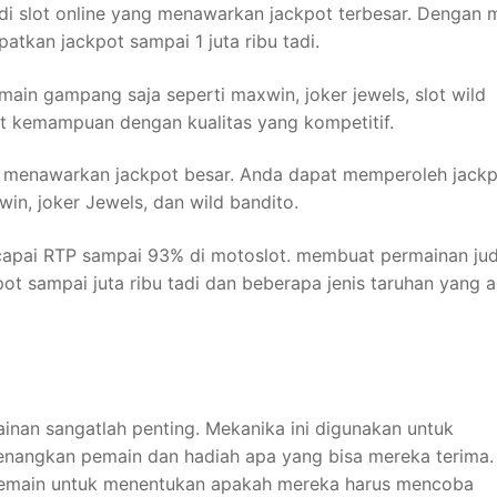
di slot online yang menawarkan jackpot terbesar. Dengan 
atkan jackpot sampai 1 juta ribu tadi.
ain gampang saja seperti maxwin, joker jewels, slot wild
t kemampuan dengan kualitas yang kompetitif.
menawarkan jackpot besar. Anda dapat memperoleh jackp
win, joker Jewels, dan wild bandito.
apai RTP sampai 93% di motoslot. membuat permainan judi
ot sampai juta ribu tadi dan beberapa jenis taruhan yang 
ainan sangatlah penting.
Mekanika ini digunakan untuk
nangkan pemain dan hadiah apa yang bisa mereka terima.
pemain untuk menentukan apakah mereka harus mencoba