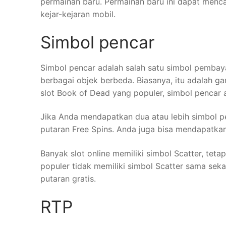
permainan baru.
Permainan baru ini dapat menca
kejar-kejaran mobil.
Simbol pencar
Simbol pencar adalah salah satu simbol pembaya
berbagai objek berbeda.
Biasanya, itu adalah 
slot Book of Dead yang populer, simbol pencar 
Jika Anda mendapatkan dua atau lebih simbol p
putaran Free Spins.
Anda juga bisa mendapatkan
Banyak slot online memiliki simbol Scatter, teta
populer tidak memiliki simbol Scatter sama seka
putaran gratis.
RTP