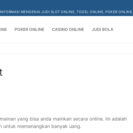
NFORMASI MENGENAI JUDI SLOT ONLINE, TOGEL ONLINE, POKER ONLINE
INE
POKER ONLINE
CASINO ONLINE
JUDI BOLA
Cari:
t
ainan yang bisa anda mainkan secara online.
Ini adalah
n untuk memenangkan banyak uang.