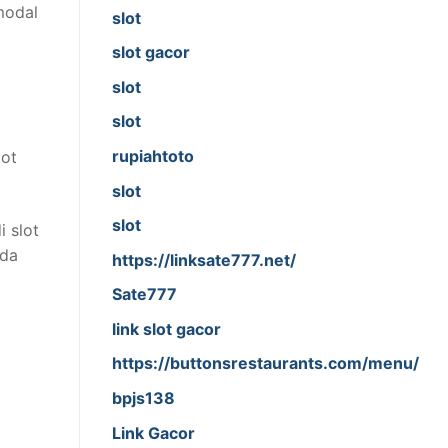
modal
slot
slot gacor
slot
slot
rupiahtoto
ot
slot
slot
 slot
ada
https://linksate777.net/
Sate777
link slot gacor
https://buttonsrestaurants.com/menu/
bpjs138
Link Gacor