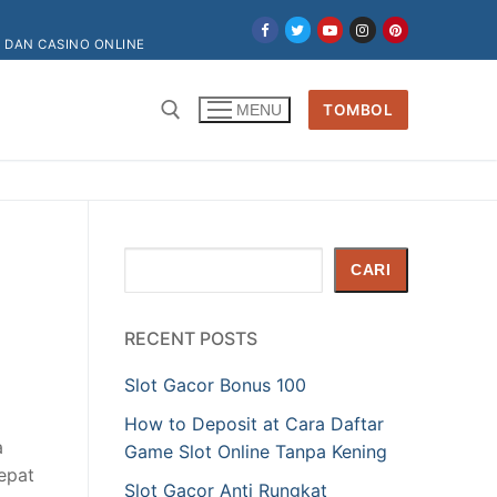
, DAN CASINO ONLINE
TOMBOL
MENU
Cari
CARI
RECENT POSTS
Slot Gacor Bonus 100
How to Deposit at Cara Daftar
a
Game Slot Online Tanpa Kening
epat
Slot Gacor Anti Rungkat