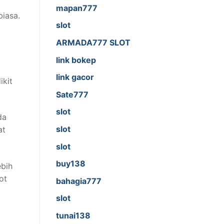
mapan777
biasa.
slot
ARMADA777 SLOT
link bokep
link gacor
ikit
Sate777
slot
da
slot
at
slot
buy138
ebih
ot
bahagia777
slot
tunai138