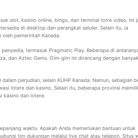
 slot, kasino online, bingo, dan terminal lotre video. Ini 
rsedia di desktop dan perangkat seluler. Selain itu, ia
 oleh pemerintah Kanada.
h penyedia, termasuk Pragmatic Play. Beberapa di antarany
nza, dan Aztec Gems. Gim-gim ini dirancang dengan banya
l dalam perjudian, selain KUHP Kanada. Namun, sebagian b
i lotere dan kasino. Selain itu, beberapa provinsi memili
kasino dan lotere.
 sepanjang waktu. Apakah Anda memerlukan bantuan untuk
ungi tim dukungan melalui live chat atau telepon. Situs w