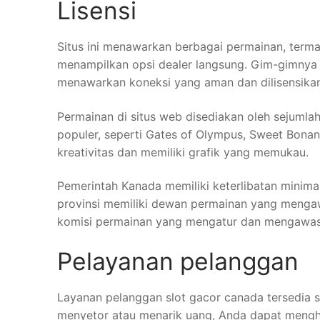
Lisensi
Situs ini menawarkan berbagai permainan, termasuk
menampilkan opsi dealer langsung. Gim-gimnya te
menawarkan koneksi yang aman dan dilisensikan
Permainan di situs web disediakan oleh sejumla
populer, seperti Gates of Olympus, Sweet Bona
kreativitas dan memiliki grafik yang memukau.
Pemerintah Kanada memiliki keterlibatan minima
provinsi memiliki dewan permainan yang mengawas
komisi permainan yang mengatur dan mengawasi 
Pelayanan pelanggan
Layanan pelanggan slot gacor canada tersedia
menyetor atau menarik uang, Anda dapat menghub