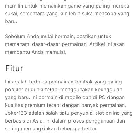
memilih untuk memainkan game yang paling mereka
sukai, sementara yang lain lebih suka mencoba yang
baru.
Sebelum Anda mulai bermain, pastikan untuk
memahami dasar-dasar permainan. Artikel ini akan
membantu Anda memulai.
Fitur
Ini adalah terbuka permainan tembak yang paling
populer di dunia tetapi menggunakan keunggulan
yang baru. Ini bermain di mobile dan di PC dengan
kualitas premium tetapi dengan banyak permainan.
Joker123 adalah salah satu penyuplai slot online yang
berbasis di Asia. Ini dalam proses penggunaan dan
sering memungkinkan beberapa bettor.