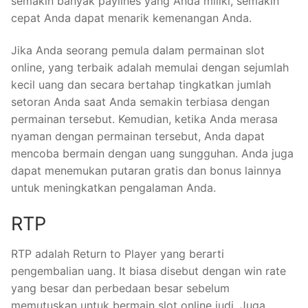
semakin banyak paylines yang Anda miliki, semakin
cepat Anda dapat menarik kemenangan Anda.
Jika Anda seorang pemula dalam permainan slot
online, yang terbaik adalah memulai dengan sejumlah
kecil uang dan secara bertahap tingkatkan jumlah
setoran Anda saat Anda semakin terbiasa dengan
permainan tersebut. Kemudian, ketika Anda merasa
nyaman dengan permainan tersebut, Anda dapat
mencoba bermain dengan uang sungguhan. Anda juga
dapat menemukan putaran gratis dan bonus lainnya
untuk meningkatkan pengalaman Anda.
RTP
RTP adalah Return to Player yang berarti
pengembalian uang. It biasa disebut dengan win rate
yang besar dan perbedaan besar sebelum
memutuskan untuk bermain slot online judi. Juga,