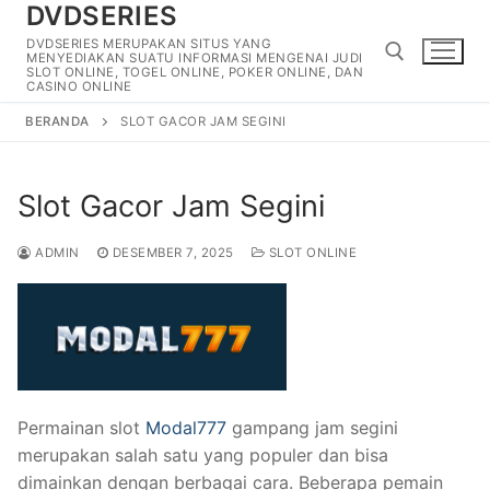
DVDSERIES
Lompat
ke
DVDSERIES MERUPAKAN SITUS YANG
MENYEDIAKAN SUATU INFORMASI MENGENAI JUDI
konten
SLOT ONLINE, TOGEL ONLINE, POKER ONLINE, DAN
CASINO ONLINE
BERANDA
SLOT GACOR JAM SEGINI
Cari:
Slot Gacor Jam Segini
ADMIN
DESEMBER 7, 2025
SLOT ONLINE
Permainan slot
Modal777
gampang jam segini
merupakan salah satu yang populer dan bisa
dimainkan dengan berbagai cara. Beberapa pemain