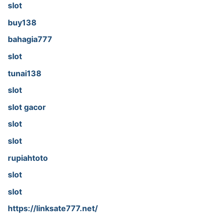
slot
buy138
bahagia777
slot
tunai138
slot
slot gacor
slot
slot
rupiahtoto
slot
slot
https://linksate777.net/