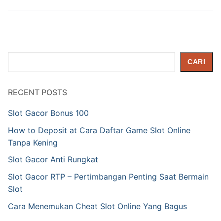
Cari
CARI
RECENT POSTS
Slot Gacor Bonus 100
How to Deposit at Cara Daftar Game Slot Online
Tanpa Kening
Slot Gacor Anti Rungkat
Slot Gacor RTP – Pertimbangan Penting Saat Bermain
Slot
Cara Menemukan Cheat Slot Online Yang Bagus