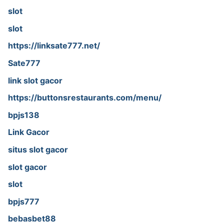
slot
slot
https://linksate777.net/
Sate777
link slot gacor
https://buttonsrestaurants.com/menu/
bpjs138
Link Gacor
situs slot gacor
slot gacor
slot
bpjs777
bebasbet88