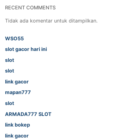
RECENT COMMENTS
Tidak ada komentar untuk ditampilkan.
WSO55
slot gacor hari ini
slot
slot
link gacor
mapan777
slot
ARMADA777 SLOT
link bokep
link gacor