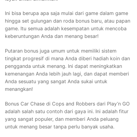
Ini bisa berupa apa saja mulai dari game dalam game
hingga set gulungan dan roda bonus baru, atau papan
game. Itu semua adalah kesempatan untuk mencoba
keberuntungan Anda dan menang besar!
Putaran bonus juga umum untuk memiliki sistem
tingkat progresif di mana Anda diberi hadiah koin dan
pengganda untuk menang. Ini dapat meningkatkan
kemenangan Anda lebih jauh lagi, dan dapat memberi
Anda sesuatu yang sangat Anda sukai untuk
menangkan!
Bonus Car Chase di Cops and Robbers dari Play’n GO
adalah salah satu contoh dari gaya ini. Ini adalah fitur
yang sangat populer, dan memberi Anda peluang
untuk menang besar tanpa perlu banyak usaha.