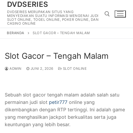
DVDSERIES
Lompat
ke
DVDSERIES MERUPAKAN SITUS YANG
MENYEDIAKAN SUATU INFORMASI MENGENAI JUDI
konten
SLOT ONLINE, TOGEL ONLINE, POKER ONLINE, DAN
CASINO ONLINE
BERANDA
SLOT GACOR – TENGAH MALAM
Cari:
Slot Gacor – Tengah Malam
ADMIN
JUNI 2, 2026
SLOT ONLINE
Sebuah slot gacor tengah malam adalah salah satu
permainan judi slot
petir777
online yang
dikembangkan dengan RTP tertinggi. Ini adalah game
yang menghasilkan jackpot berkualitas serta juga
keuntungan yang lebih besar.