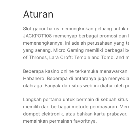
Aturan
Slot gacor harus memungkinkan peluang untuk 
JACKPOT108 memenyap berbagai promosi dan b
memenangkannya. Ini adalah perusahaan yang te
yang senang. Micro Gaming memiliki berbagai b
of Thrones, Lara Croft: Temple and Tomb, and 
Beberapa kasino online terkemuka menawarkan be
Habanero. Beberapa di antaranya juga menyedia
olahraga. Banyak dari situs web ini diatur oleh p
Langkah pertama untuk bermain di sebuah situs 
memilih dari berbagai metode pembayaran. Mer
dompet elektronik, atau bahkan kartu prabayar
memainkan permainan favoritnya.