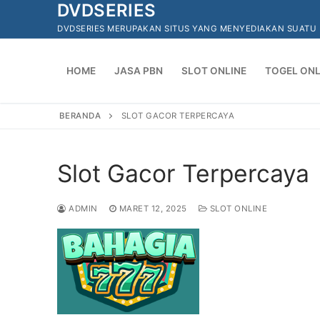
DVDSERIES
Lompat
ke
DVDSERIES MERUPAKAN SITUS YANG MENYEDIAKAN SUATU I
konten
HOME
JASA PBN
SLOT ONLINE
TOGEL ONL
BERANDA
SLOT GACOR TERPERCAYA
Slot Gacor Terpercaya
ADMIN
MARET 12, 2025
SLOT ONLINE