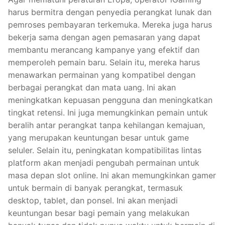
harus bermitra dengan penyedia perangkat lunak dan
pemroses pembayaran terkemuka. Mereka juga harus
bekerja sama dengan agen pemasaran yang dapat
membantu merancang kampanye yang efektif dan
memperoleh pemain baru. Selain itu, mereka harus
menawarkan permainan yang kompatibel dengan
berbagai perangkat dan mata uang. Ini akan
meningkatkan kepuasan pengguna dan meningkatkan
tingkat retensi. Ini juga memungkinkan pemain untuk
beralih antar perangkat tanpa kehilangan kemajuan,
yang merupakan keuntungan besar untuk game
seluler. Selain itu, peningkatan kompatibilitas lintas
platform akan menjadi pengubah permainan untuk
masa depan slot online. Ini akan memungkinkan gamer
untuk bermain di banyak perangkat, termasuk
desktop, tablet, dan ponsel. Ini akan menjadi
keuntungan besar bagi pemain yang melakukan