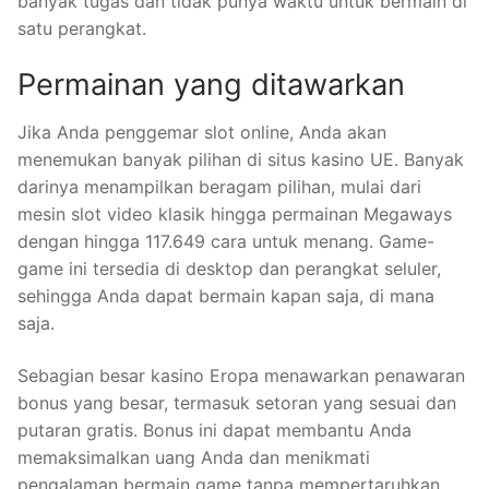
banyak tugas dan tidak punya waktu untuk bermain di
satu perangkat.
Permainan yang ditawarkan
Jika Anda penggemar slot online, Anda akan
menemukan banyak pilihan di situs kasino UE. Banyak
darinya menampilkan beragam pilihan, mulai dari
mesin slot video klasik hingga permainan Megaways
dengan hingga 117.649 cara untuk menang. Game-
game ini tersedia di desktop dan perangkat seluler,
sehingga Anda dapat bermain kapan saja, di mana
saja.
Sebagian besar kasino Eropa menawarkan penawaran
bonus yang besar, termasuk setoran yang sesuai dan
putaran gratis. Bonus ini dapat membantu Anda
memaksimalkan uang Anda dan menikmati
pengalaman bermain game tanpa mempertaruhkan