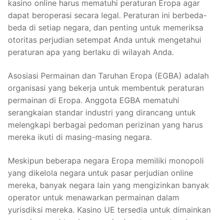
kasino online harus mematuhi peraturan Eropa agar
dapat beroperasi secara legal. Peraturan ini berbeda-
beda di setiap negara, dan penting untuk memeriksa
otoritas perjudian setempat Anda untuk mengetahui
peraturan apa yang berlaku di wilayah Anda.
Asosiasi Permainan dan Taruhan Eropa (EGBA) adalah
organisasi yang bekerja untuk membentuk peraturan
permainan di Eropa. Anggota EGBA mematuhi
serangkaian standar industri yang dirancang untuk
melengkapi berbagai pedoman perizinan yang harus
mereka ikuti di masing-masing negara.
Meskipun beberapa negara Eropa memiliki monopoli
yang dikelola negara untuk pasar perjudian online
mereka, banyak negara lain yang mengizinkan banyak
operator untuk menawarkan permainan dalam
yurisdiksi mereka. Kasino UE tersedia untuk dimainkan