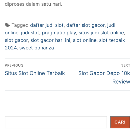
diproses dalam satu hari.
Tagged
daftar judi slot
,
daftar slot gacor
,
judi
online
,
judi slot
,
pragmatic play
,
situs judi slot online
,
slot gacor
,
slot gacor hari ini
,
slot online
,
slot terbaik
2024
,
sweet bonanza
Navigasi
PREVIOUS
NEXT
pos
Previous
Next
Situs Slot Online Terbaik
Slot Gacor Depo 10k
post:
post:
Review
Cari
CARI