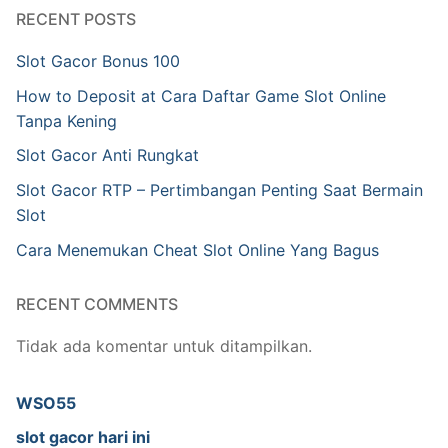
RECENT POSTS
Slot Gacor Bonus 100
How to Deposit at Cara Daftar Game Slot Online
Tanpa Kening
Slot Gacor Anti Rungkat
Slot Gacor RTP – Pertimbangan Penting Saat Bermain
Slot
Cara Menemukan Cheat Slot Online Yang Bagus
RECENT COMMENTS
Tidak ada komentar untuk ditampilkan.
WSO55
slot gacor hari ini