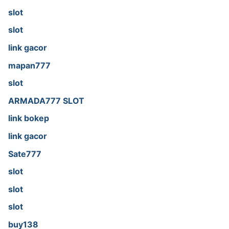
slot
slot
link gacor
mapan777
slot
ARMADA777 SLOT
link bokep
link gacor
Sate777
slot
slot
slot
buy138