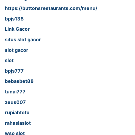
https://buttonsrestaurants.com/menu/
bpjs138
Link Gacor
situs slot gacor
slot gacor
slot
bpjs777
bebasbet88
tunai777
zeus007
rupiahtoto
rahasiaslot
wso slot