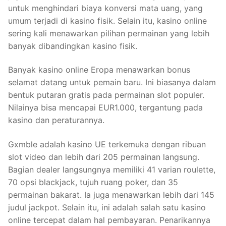
untuk menghindari biaya konversi mata uang, yang
umum terjadi di kasino fisik. Selain itu, kasino online
sering kali menawarkan pilihan permainan yang lebih
banyak dibandingkan kasino fisik.
Banyak kasino online Eropa menawarkan bonus
selamat datang untuk pemain baru. Ini biasanya dalam
bentuk putaran gratis pada permainan slot populer.
Nilainya bisa mencapai EUR1.000, tergantung pada
kasino dan peraturannya.
Gxmble adalah kasino UE terkemuka dengan ribuan
slot video dan lebih dari 205 permainan langsung.
Bagian dealer langsungnya memiliki 41 varian roulette,
70 opsi blackjack, tujuh ruang poker, dan 35
permainan bakarat. Ia juga menawarkan lebih dari 145
judul jackpot. Selain itu, ini adalah salah satu kasino
online tercepat dalam hal pembayaran. Penarikannya