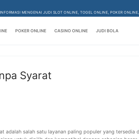
NFORMASI MENGENAI JUDI SLOT ONLINE, TOGEL ONLINE, POKER ONLINE
INE
POKER ONLINE
CASINO ONLINE
JUDI BOLA
Cari:
anpa Syarat
t adalah salah satu layanan paling populer yang tersedia d