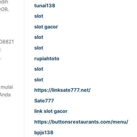
edih
tunai138
DOR.
slot
slot gacor
slot
PO8821
slot
k
,
rupiahtoto
slot
slot
mulai
https://linksate777.net/
 Anda
Sate777
link slot gacor
https://buttonsrestaurants.com/menu/
bpjs138