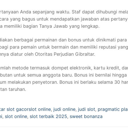
tanyaan Anda sepanjang waktu. Staf dapat dihubungi mela
ah cara yang bagus untuk mendapatkan jawaban atas pertan
uga memiliki bagian Tanya Jawab yang lengkap.
diakan berbagai permainan dan bonus untuk dinikmati para
bagi para pemain untuk bermain dan memiliki reputasi yan
ya diatur oleh Otoritas Perjudian Gibraltar.
lah metode termasuk dompet elektronik, kartu kredit, da
butan untuk semua anggota baru. Bonus ini bernilai hingg
um melakukan penyetoran. Bonus ini berlaku selama 30 har
tan taruhan.
tar slot gacorslot online
,
judi online
,
judi slot
,
pragmatic pla
ni
,
slot online
,
slot terbaik 2025
,
sweet bonanza