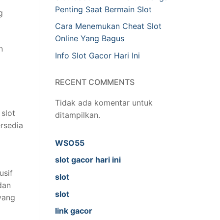
Penting Saat Bermain Slot
g
Cara Menemukan Cheat Slot
Online Yang Bagus
n
Info Slot Gacor Hari Ini
RECENT COMMENTS
Tidak ada komentar untuk
slot
ditampilkan.
ersedia
WSO55
slot gacor hari ini
usif
slot
dan
slot
yang
link gacor