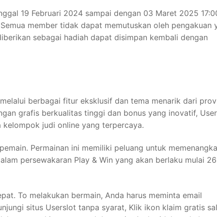
nggal 19 Februari 2024 sampai dengan 03 Maret 2025 17:0
g. Semua member tidak dapat memutuskan oleh pengakuan 
diberikan sebagai hadiah dapat disimpan kembali dengan
alui berbagai fitur eksklusif dan tema menarik dari prov
gan grafis berkualitas tinggi dan bonus yang inovatif, User
kelompok judi online yang terpercaya.
uk pemain. Permainan ini memiliki peluang untuk memenangk
 dalam persewakaran Play & Win yang akan berlaku mulai 26
tepat. To melakukan bermain, Anda harus meminta email
njungi situs Userslot tanpa syarat, Klik ikon klaim gratis sa