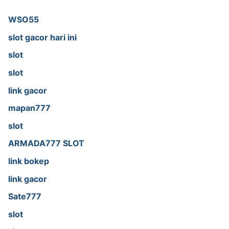
WSO55
slot gacor hari ini
slot
slot
link gacor
mapan777
slot
ARMADA777 SLOT
link bokep
link gacor
Sate777
slot