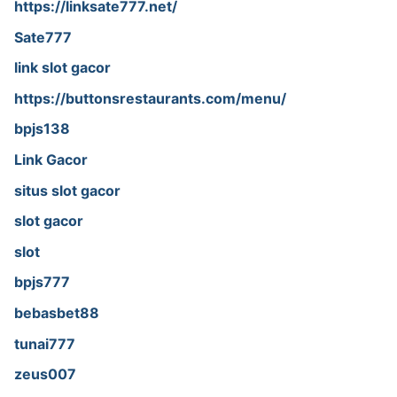
https://linksate777.net/
Sate777
link slot gacor
https://buttonsrestaurants.com/menu/
bpjs138
Link Gacor
situs slot gacor
slot gacor
slot
bpjs777
bebasbet88
tunai777
zeus007