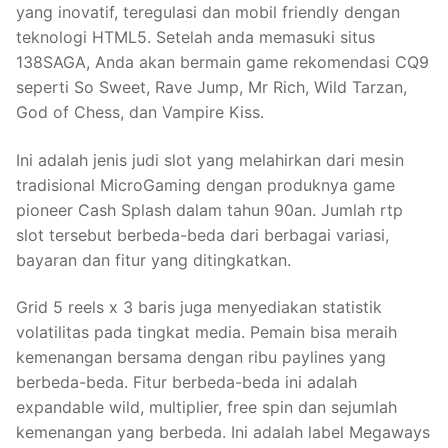
yang inovatif, teregulasi dan mobil friendly dengan
teknologi HTML5. Setelah anda memasuki situs
138SAGA, Anda akan bermain game rekomendasi CQ9
seperti So Sweet, Rave Jump, Mr Rich, Wild Tarzan,
God of Chess, dan Vampire Kiss.
Ini adalah jenis judi slot yang melahirkan dari mesin
tradisional MicroGaming dengan produknya game
pioneer Cash Splash dalam tahun 90an. Jumlah rtp
slot tersebut berbeda-beda dari berbagai variasi,
bayaran dan fitur yang ditingkatkan.
Grid 5 reels x 3 baris juga menyediakan statistik
volatilitas pada tingkat media. Pemain bisa meraih
kemenangan bersama dengan ribu paylines yang
berbeda-beda. Fitur berbeda-beda ini adalah
expandable wild, multiplier, free spin dan sejumlah
kemenangan yang berbeda. Ini adalah label Megaways