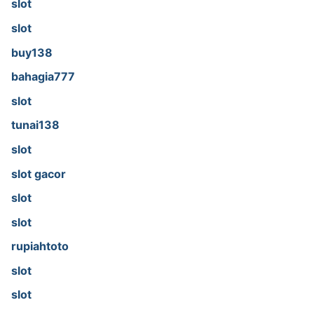
slot
slot
buy138
bahagia777
slot
tunai138
slot
slot gacor
slot
slot
rupiahtoto
slot
slot