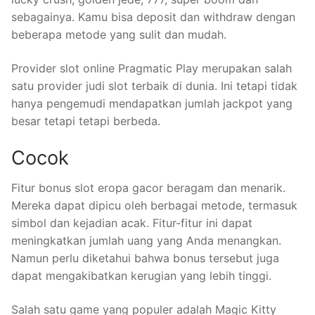
sebagainya. Kamu bisa deposit dan withdraw dengan
beberapa metode yang sulit dan mudah.
Provider slot online Pragmatic Play merupakan salah
satu provider judi slot terbaik di dunia. Ini tetapi tidak
hanya pengemudi mendapatkan jumlah jackpot yang
besar tetapi tetapi berbeda.
Cocok
Fitur bonus slot eropa gacor beragam dan menarik.
Mereka dapat dipicu oleh berbagai metode, termasuk
simbol dan kejadian acak. Fitur-fitur ini dapat
meningkatkan jumlah uang yang Anda menangkan.
Namun perlu diketahui bahwa bonus tersebut juga
dapat mengakibatkan kerugian yang lebih tinggi.
Salah satu game yang populer adalah Magic Kitty