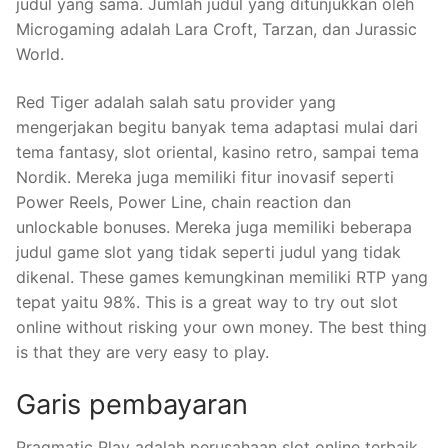
judul yang sama. Jumlah judul yang ditunjukkan oleh
Microgaming adalah Lara Croft, Tarzan, dan Jurassic
World.
Red Tiger adalah salah satu provider yang
mengerjakan begitu banyak tema adaptasi mulai dari
tema fantasy, slot oriental, kasino retro, sampai tema
Nordik. Mereka juga memiliki fitur inovasif seperti
Power Reels, Power Line, chain reaction dan
unlockable bonuses. Mereka juga memiliki beberapa
judul game slot yang tidak seperti judul yang tidak
dikenal. These games kemungkinan memiliki RTP yang
tepat yaitu 98%. This is a great way to try out slot
online without risking your own money. The best thing
is that they are very easy to play.
Garis pembayaran
Pragmatic Play adalah perusahaan slot online terbaik