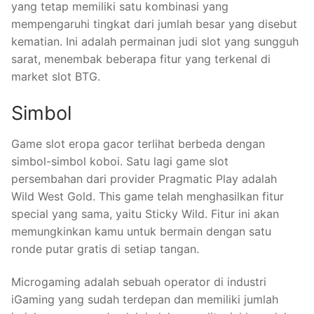
yang tetap memiliki satu kombinasi yang
mempengaruhi tingkat dari jumlah besar yang disebut
kematian. Ini adalah permainan judi slot yang sungguh
sarat, menembak beberapa fitur yang terkenal di
market slot BTG.
Simbol
Game slot eropa gacor terlihat berbeda dengan
simbol-simbol koboi. Satu lagi game slot
persembahan dari provider Pragmatic Play adalah
Wild West Gold. This game telah menghasilkan fitur
special yang sama, yaitu Sticky Wild. Fitur ini akan
memungkinkan kamu untuk bermain dengan satu
ronde putar gratis di setiap tangan.
Microgaming adalah sebuah operator di industri
iGaming yang sudah terdepan dan memiliki jumlah