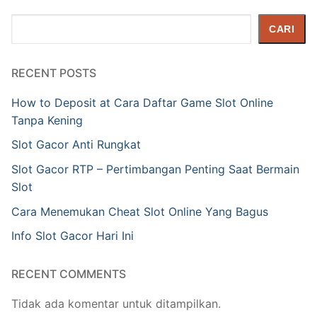
Cari
CARI
RECENT POSTS
How to Deposit at Cara Daftar Game Slot Online
Tanpa Kening
Slot Gacor Anti Rungkat
Slot Gacor RTP – Pertimbangan Penting Saat Bermain
Slot
Cara Menemukan Cheat Slot Online Yang Bagus
Info Slot Gacor Hari Ini
RECENT COMMENTS
Tidak ada komentar untuk ditampilkan.