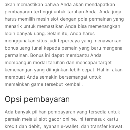
akan memastikan bahwa Anda akan mendapatkan
pembayaran tertinggi untuk taruhan Anda. Anda juga
harus memilih mesin slot dengan pola permainan yang
menarik untuk memastikan Anda bisa memenangkan
lebih banyak uang. Selain itu, Anda harus
menggunakan situs judi tepercaya yang menawarkan
bonus uang tunai kepada pemain yang baru mengenal
permainan. Bonus ini dapat membantu Anda
membangun modal taruhan dan mencapai target
kemenangan yang diinginkan lebih cepat. Hal ini akan
membuat Anda semakin bersemangat untuk
memainkan game tersebut kembali.
Opsi pembayaran
Ada banyak pilihan pembayaran yang tersedia untuk
pemain melalui slot gacor online. Ini termasuk kartu
kredit dan debit, layanan e-wallet, dan transfer kawat.