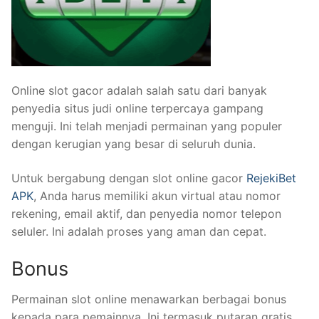
Online slot gacor adalah salah satu dari banyak
penyedia situs judi online terpercaya gampang
menguji. Ini telah menjadi permainan yang populer
dengan kerugian yang besar di seluruh dunia.
Untuk bergabung dengan slot online gacor
RejekiBet
APK
, Anda harus memiliki akun virtual atau nomor
rekening, email aktif, dan penyedia nomor telepon
seluler. Ini adalah proses yang aman dan cepat.
Bonus
Permainan slot online menawarkan berbagai bonus
kepada para pemainnya. Ini termasuk putaran gratis,