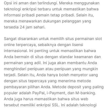
Opsi ini aman dan terlindungi. Mereka menggunakan
teknologi enkripsi terbaru untuk memastikan bahwa
informasi pribadi pemain tetap pribadi. Selain itu,
mereka menawarkan dukungan pelanggan yang
tersedia 24 jam sehari.
Sangat disarankan untuk memilih situs permainan slot
online terpercaya, sebaiknya dengan lisensi
internasional. Ini penting untuk memastikan bahwa
Anda bermain di situs dengan standar keamanan dan
permainan yang adil. Ini juga akan membantu Anda
menghindari penipuan atau penipuan yang mungkin
terjadi. Selain itu, Anda hanya boleh menyetor uang
dengan situs tepercaya yang menerima metode
pembayaran pilihan Anda. Metode deposit yang paling
populer adalah PayPal, i-Payment, dan M-banking.
Anda juga harus memastikan bahwa situs web
tersebut memiliki enkripsi SSL. Ini adalah teknologi