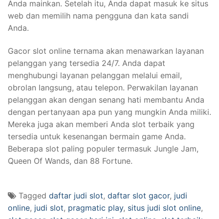
Anda mainkan. Setelah itu, Anda dapat masuk ke situs
web dan memilih nama pengguna dan kata sandi
Anda.
Gacor slot online ternama akan menawarkan layanan
pelanggan yang tersedia 24/7. Anda dapat
menghubungi layanan pelanggan melalui email,
obrolan langsung, atau telepon. Perwakilan layanan
pelanggan akan dengan senang hati membantu Anda
dengan pertanyaan apa pun yang mungkin Anda miliki.
Mereka juga akan memberi Anda slot terbaik yang
tersedia untuk kesenangan bermain game Anda.
Beberapa slot paling populer termasuk Jungle Jam,
Queen Of Wands, dan 88 Fortune.
Tagged
daftar judi slot
,
daftar slot gacor
,
judi
online
,
judi slot
,
pragmatic play
,
situs judi slot online
,