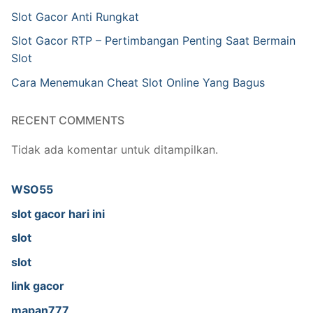
Slot Gacor Anti Rungkat
Slot Gacor RTP – Pertimbangan Penting Saat Bermain
Slot
Cara Menemukan Cheat Slot Online Yang Bagus
RECENT COMMENTS
Tidak ada komentar untuk ditampilkan.
WSO55
slot gacor hari ini
slot
slot
link gacor
mapan777