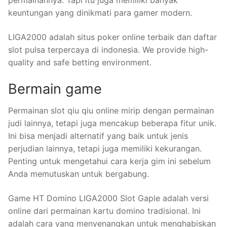
permainannya. Tapi itu juga memiliki banyak
keuntungan yang dinikmati para gamer modern.
LIGA2000 adalah situs poker online terbaik dan daftar
slot pulsa terpercaya di indonesia. We provide high-
quality and safe betting environment.
Bermain game
Permainan slot qiu qiu online mirip dengan permainan
judi lainnya, tetapi juga mencakup beberapa fitur unik.
Ini bisa menjadi alternatif yang baik untuk jenis
perjudian lainnya, tetapi juga memiliki kekurangan.
Penting untuk mengetahui cara kerja gim ini sebelum
Anda memutuskan untuk bergabung.
Game HT Domino LIGA2000 Slot Gaple adalah versi
online dari permainan kartu domino tradisional. Ini
adalah cara yang menyenangkan untuk menghabiskan