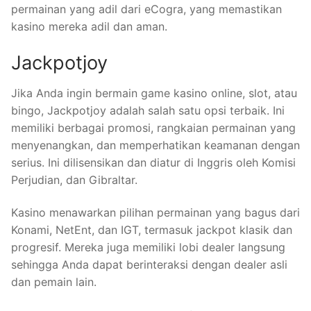
permainan yang adil dari eCogra, yang memastikan
kasino mereka adil dan aman.
Jackpotjoy
Jika Anda ingin bermain game kasino online, slot, atau
bingo, Jackpotjoy adalah salah satu opsi terbaik. Ini
memiliki berbagai promosi, rangkaian permainan yang
menyenangkan, dan memperhatikan keamanan dengan
serius. Ini dilisensikan dan diatur di Inggris oleh Komisi
Perjudian, dan Gibraltar.
Kasino menawarkan pilihan permainan yang bagus dari
Konami, NetEnt, dan IGT, termasuk jackpot klasik dan
progresif. Mereka juga memiliki lobi dealer langsung
sehingga Anda dapat berinteraksi dengan dealer asli
dan pemain lain.