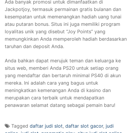
Ada banyak promosi untuk dimanfaatkan di
Jackpotjoy, termasuk permainan gratis bulanan dan
kesempatan untuk memenangkan hadiah uang tunai
atau putaran bonus. Situs ini juga memiliki program
loyalitas unik yang disebut “Joy Points” yang
memungkinkan Anda memperoleh hadiah berdasarkan
taruhan dan deposit Anda.
Anda bahkan dapat merujuk teman dan keluarga ke
situs web, memberi Anda PS20 untuk setiap orang
yang mendaftar dan bertaruh minimal PS40 di akun
mereka. Ini adalah cara yang bagus untuk
meningkatkan kemenangan Anda di kasino dan
merupakan cara terbaik untuk mendapatkan
penawaran selamat datang sebagai pemain baru!
Tagged
daftar judi slot
,
daftar slot gacor
,
judi