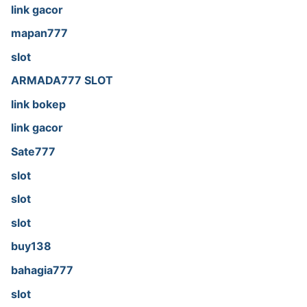
link gacor
mapan777
slot
ARMADA777 SLOT
link bokep
link gacor
Sate777
slot
slot
slot
buy138
bahagia777
slot