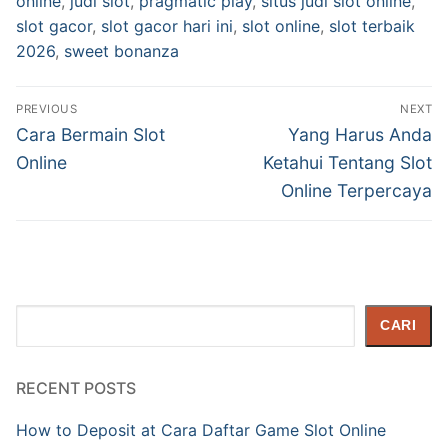
online
,
judi slot
,
pragmatic play
,
situs judi slot online
,
slot gacor
,
slot gacor hari ini
,
slot online
,
slot terbaik
2026
,
sweet bonanza
Navigasi
PREVIOUS
NEXT
pos
Previous
Next
Cara Bermain Slot
Yang Harus Anda
post:
post:
Online
Ketahui Tentang Slot
Online Terpercaya
Cari
CARI
RECENT POSTS
How to Deposit at Cara Daftar Game Slot Online