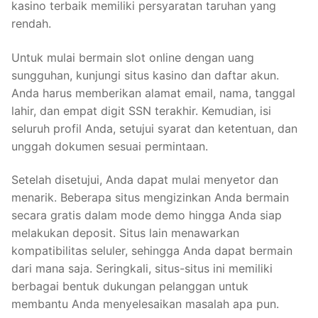
kasino terbaik memiliki persyaratan taruhan yang
rendah.
Untuk mulai bermain slot online dengan uang
sungguhan, kunjungi situs kasino dan daftar akun.
Anda harus memberikan alamat email, nama, tanggal
lahir, dan empat digit SSN terakhir. Kemudian, isi
seluruh profil Anda, setujui syarat dan ketentuan, dan
unggah dokumen sesuai permintaan.
Setelah disetujui, Anda dapat mulai menyetor dan
menarik. Beberapa situs mengizinkan Anda bermain
secara gratis dalam mode demo hingga Anda siap
melakukan deposit. Situs lain menawarkan
kompatibilitas seluler, sehingga Anda dapat bermain
dari mana saja. Seringkali, situs-situs ini memiliki
berbagai bentuk dukungan pelanggan untuk
membantu Anda menyelesaikan masalah apa pun.