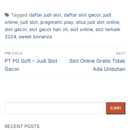
Tagged
daftar judi slot
,
daftar slot gacor
,
judi
online
,
judi slot
,
pragmatic play
,
situs judi slot online
,
slot gacor
,
slot gacor hari ini
,
slot online
,
slot terbaik
2024
,
sweet bonanza
Navigasi
PREVIOUS
NEXT
pos
Previous
Next
PT PG Soft – Judi Slot
Slot Online Gratis Tidak
post:
post:
Gacor
Ada Unduhan
Cari
CARI
RECENT POSTS