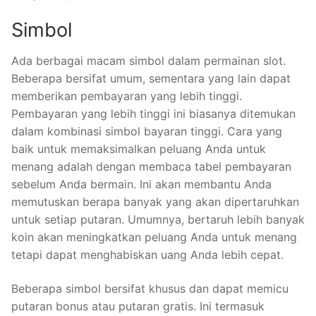
Simbol
Ada berbagai macam simbol dalam permainan slot.
Beberapa bersifat umum, sementara yang lain dapat
memberikan pembayaran yang lebih tinggi.
Pembayaran yang lebih tinggi ini biasanya ditemukan
dalam kombinasi simbol bayaran tinggi. Cara yang
baik untuk memaksimalkan peluang Anda untuk
menang adalah dengan membaca tabel pembayaran
sebelum Anda bermain. Ini akan membantu Anda
memutuskan berapa banyak yang akan dipertaruhkan
untuk setiap putaran. Umumnya, bertaruh lebih banyak
koin akan meningkatkan peluang Anda untuk menang
tetapi dapat menghabiskan uang Anda lebih cepat.
Beberapa simbol bersifat khusus dan dapat memicu
putaran bonus atau putaran gratis. Ini termasuk