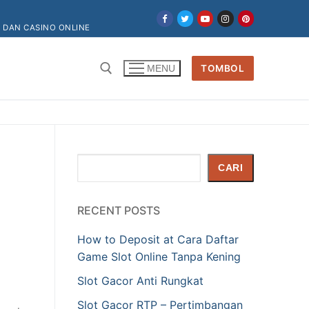
, DAN CASINO ONLINE
TOMBOL
MENU
Cari
CARI
RECENT POSTS
How to Deposit at Cara Daftar
Game Slot Online Tanpa Kening
Slot Gacor Anti Rungkat
Slot Gacor RTP – Pertimbangan