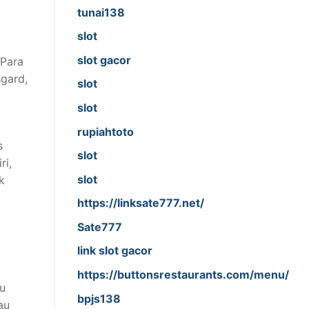
tunai138
slot
slot gacor
 Para
gard,
slot
slot
rupiahtoto
s
slot
ri,
slot
k
https://linksate777.net/
Sate777
link slot gacor
https://buttonsrestaurants.com/menu/
au
bpjs138
au