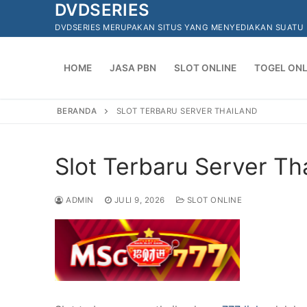
DVDSERIES
Lompat
ke
DVDSERIES MERUPAKAN SITUS YANG MENYEDIAKAN SUATU I
konten
HOME
JASA PBN
SLOT ONLINE
TOGEL ONL
BERANDA
SLOT TERBARU SERVER THAILAND
Slot Terbaru Server Th
ADMIN
JULI 9, 2026
SLOT ONLINE