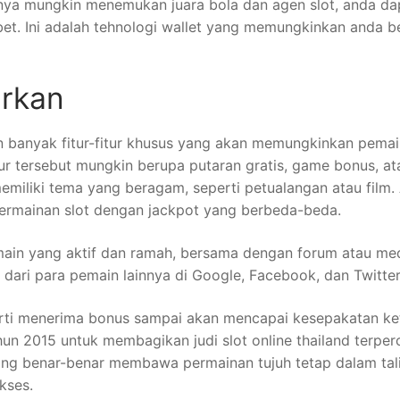
nya mungkin menemukan juara bola dan agen slot, anda da
. Ini adalah tehnologi wallet yang memungkinkan anda b
arkan
an banyak fitur-fitur khusus yang akan memungkinkan pema
ur tersebut mungkin berupa putaran gratis, game bonus, at
memiliki tema yang beragam, seperti petualangan atau film
s permainan slot dengan jackpot yang berbeda-beda.
pemain yang aktif dan ramah, bersama dengan forum atau me
dari para pemain lainnya di Google, Facebook, dan Twitter
perti menerima bonus sampai akan mencapai kesepakatan ke
hun 2015 untuk membagikan judi slot online thailand terper
ng benar-benar membawa permainan tujuh tetap dalam tali
kses.