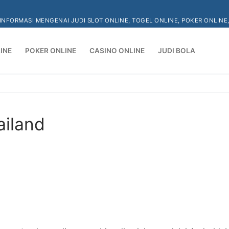
NFORMASI MENGENAI JUDI SLOT ONLINE, TOGEL ONLINE, POKER ONLINE
INE
POKER ONLINE
CASINO ONLINE
JUDI BOLA
Cari:
ailand