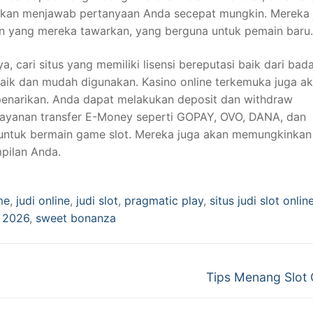
 akan menjawab pertanyaan Anda secepat mungkin. Mereka 
n yang mereka tawarkan, yang berguna untuk pemain baru.
 cari situs yang memiliki lisensi bereputasi baik dari bad
 baik dan mudah digunakan. Kasino online terkemuka juga a
enarikan. Anda dapat melakukan deposit dan withdraw
layanan transfer E-Money seperti GOPAY, OVO, DANA, dan
 untuk bermain game slot. Mereka juga akan memungkinka
mpilan Anda.
me
,
judi online
,
judi slot
,
pragmatic play
,
situs judi slot onlin
k 2026
,
sweet bonanza
Next
Tips Menang Slot
post: