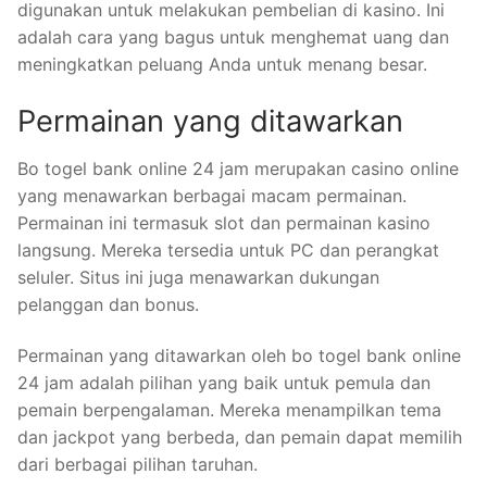
digunakan untuk melakukan pembelian di kasino. Ini
adalah cara yang bagus untuk menghemat uang dan
meningkatkan peluang Anda untuk menang besar.
Permainan yang ditawarkan
Bo togel bank online 24 jam merupakan casino online
yang menawarkan berbagai macam permainan.
Permainan ini termasuk slot dan permainan kasino
langsung. Mereka tersedia untuk PC dan perangkat
seluler. Situs ini juga menawarkan dukungan
pelanggan dan bonus.
Permainan yang ditawarkan oleh bo togel bank online
24 jam adalah pilihan yang baik untuk pemula dan
pemain berpengalaman. Mereka menampilkan tema
dan jackpot yang berbeda, dan pemain dapat memilih
dari berbagai pilihan taruhan.