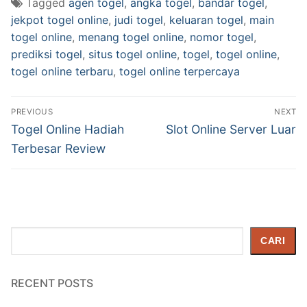
Tagged
agen togel
,
angka togel
,
bandar togel
,
jekpot togel online
,
judi togel
,
keluaran togel
,
main
togel online
,
menang togel online
,
nomor togel
,
prediksi togel
,
situs togel online
,
togel
,
togel online
,
togel online terbaru
,
togel online terpercaya
Navigasi
PREVIOUS
NEXT
pos
Previous
Next
Togel Online Hadiah
Slot Online Server Luar
post:
post:
Terbesar Review
Cari
CARI
RECENT POSTS