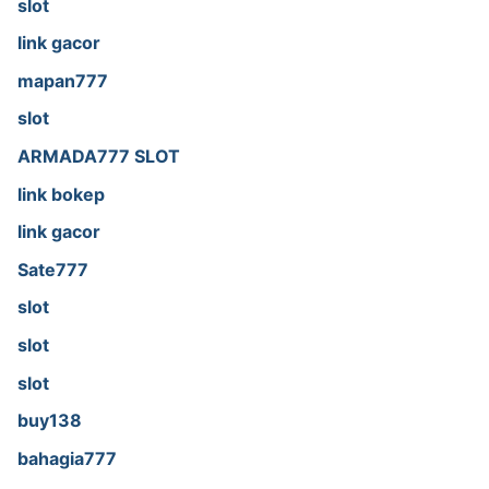
slot
link gacor
mapan777
slot
ARMADA777 SLOT
link bokep
link gacor
Sate777
slot
slot
slot
buy138
bahagia777