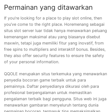
Permainan yang ditawarkan
If you’re looking for a place to play slot online, then
you’ve come to the right place. Horemenang sebagai
situs slot server luar tidak hanya menawarkan peluang
kemenangan maksimal atau yang biasanya disebut
maxwin, tetapi juga memiliki fitur yang inovatif, from
free spins to multipliers and interaktif bonus. Besides,
they also offer security features to ensure the safety
of your personal information.
QQOLE
merupakan situs terkemuka yang menawarkan
penyedia bocoran game terbaik untuk para
pemainnya. Daftar penyedianya dikurasi oleh para
profesional berpengalaman untuk memastikan
pengalaman terbaik bagi pengguna. Situs web ini juga
menawarkan gambaran menyeluruh tentang dunia
permainan bocoran, termasuk tips memaksimalkan