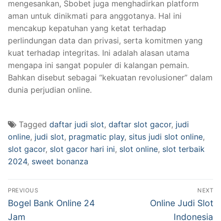
mengesankan, Sbobet juga menghadirkan platform
aman untuk dinikmati para anggotanya. Hal ini
mencakup kepatuhan yang ketat terhadap
perlindungan data dan privasi, serta komitmen yang
kuat terhadap integritas. Ini adalah alasan utama
mengapa ini sangat populer di kalangan pemain.
Bahkan disebut sebagai “kekuatan revolusioner” dalam
dunia perjudian online.
Tagged
daftar judi slot
,
daftar slot gacor
,
judi
online
,
judi slot
,
pragmatic play
,
situs judi slot online
,
slot gacor
,
slot gacor hari ini
,
slot online
,
slot terbaik
2024
,
sweet bonanza
Navigasi
PREVIOUS
NEXT
pos
Previous
Next
Bogel Bank Online 24
Online Judi Slot
post:
post:
Jam
Indonesia