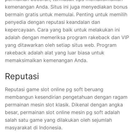
kemenangan Anda. Situs ini juga menyediakan bonus
bermain gratis untuk memulai. Penting untuk memilih
penyedia dengan reputasi keandalan dan
kepercayaan. Cara yang baik untuk melakukan ini
adalah dengan memeriksa program rakeback dan VIP
yang ditawarkan oleh setiap situs web. Program
rakeback adalah alat yang luar biasa untuk
memaksimalkan kemenangan Anda.
Reputasi
Reputasi game slot online pg soft beruang
membangun kesendirian pengetahuan dengan ragam
permainan mesin slot klasik. Dikenal dengan angka
besar, permainan slot online mesin pg soft adalah
salah satu game yang dilakukan oleh sejumlah
masyarakat di Indonesia.