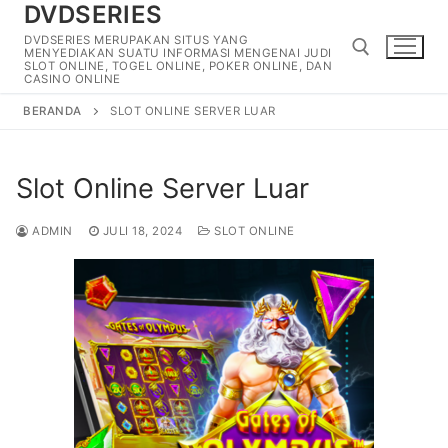
DVDSERIES
Lompat
ke
DVDSERIES MERUPAKAN SITUS YANG
MENYEDIAKAN SUATU INFORMASI MENGENAI JUDI
konten
SLOT ONLINE, TOGEL ONLINE, POKER ONLINE, DAN
CASINO ONLINE
BERANDA
SLOT ONLINE SERVER LUAR
Cari:
Slot Online Server Luar
ADMIN
JULI 18, 2024
SLOT ONLINE