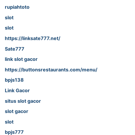
rupiahtoto
slot
slot
https://linksate777.net/
Sate777
link slot gacor
https://buttonsrestaurants.com/menu/
bpjs138
Link Gacor
situs slot gacor
slot gacor
slot
bpjs777