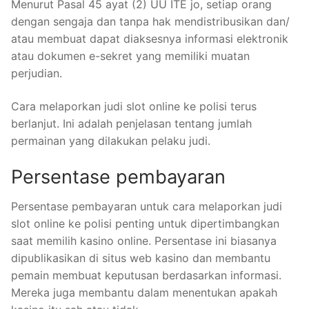
Menurut Pasal 45 ayat (2) UU ITE jo, setiap orang
dengan sengaja dan tanpa hak mendistribusikan dan/
atau membuat dapat diaksesnya informasi elektronik
atau dokumen e-sekret yang memiliki muatan
perjudian.
Cara melaporkan judi slot online ke polisi terus
berlanjut. Ini adalah penjelasan tentang jumlah
permainan yang dilakukan pelaku judi.
Persentase pembayaran
Persentase pembayaran untuk cara melaporkan judi
slot online ke polisi penting untuk dipertimbangkan
saat memilih kasino online. Persentase ini biasanya
dipublikasikan di situs web kasino dan membantu
pemain membuat keputusan berdasarkan informasi.
Mereka juga membantu dalam menentukan apakah