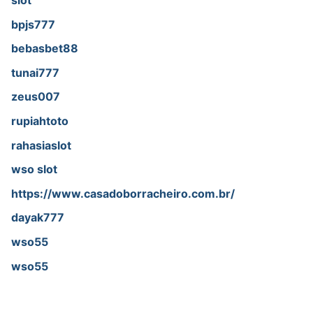
slot
bpjs777
bebasbet88
tunai777
zeus007
rupiahtoto
rahasiaslot
wso slot
https://www.casadoborracheiro.com.br/
dayak777
wso55
wso55