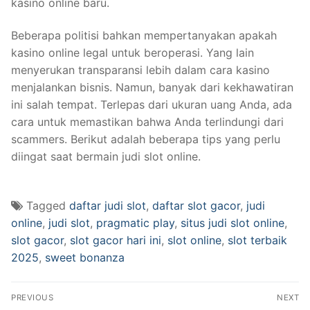
kasino online baru.
Beberapa politisi bahkan mempertanyakan apakah
kasino online legal untuk beroperasi. Yang lain
menyerukan transparansi lebih dalam cara kasino
menjalankan bisnis. Namun, banyak dari kekhawatiran
ini salah tempat. Terlepas dari ukuran uang Anda, ada
cara untuk memastikan bahwa Anda terlindungi dari
scammers. Berikut adalah beberapa tips yang perlu
diingat saat bermain judi slot online.
Tagged
daftar judi slot
,
daftar slot gacor
,
judi
online
,
judi slot
,
pragmatic play
,
situs judi slot online
,
slot gacor
,
slot gacor hari ini
,
slot online
,
slot terbaik
2025
,
sweet bonanza
Navigasi
PREVIOUS
NEXT