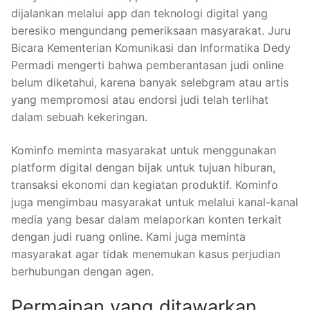
dijalankan melalui app dan teknologi digital yang
beresiko mengundang pemeriksaan masyarakat. Juru
Bicara Kementerian Komunikasi dan Informatika Dedy
Permadi mengerti bahwa pemberantasan judi online
belum diketahui, karena banyak selebgram atau artis
yang mempromosi atau endorsi judi telah terlihat
dalam sebuah kekeringan.
Kominfo meminta masyarakat untuk menggunakan
platform digital dengan bijak untuk tujuan hiburan,
transaksi ekonomi dan kegiatan produktif. Kominfo
juga mengimbau masyarakat untuk melalui kanal-kanal
media yang besar dalam melaporkan konten terkait
dengan judi ruang online. Kami juga meminta
masyarakat agar tidak menemukan kasus perjudian
berhubungan dengan agen.
Permainan yang ditawarkan