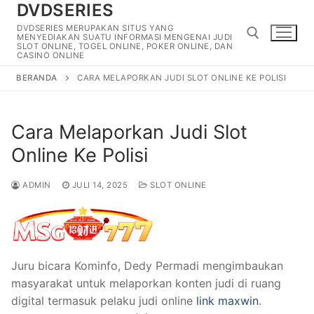
DVDSERIES
Lompat
ke
DVDSERIES MERUPAKAN SITUS YANG
MENYEDIAKAN SUATU INFORMASI MENGENAI JUDI
konten
SLOT ONLINE, TOGEL ONLINE, POKER ONLINE, DAN
CASINO ONLINE
BERANDA
CARA MELAPORKAN JUDI SLOT ONLINE KE POLISI
Cari:
Cara Melaporkan Judi Slot
Online Ke Polisi
ADMIN
JULI 14, 2025
SLOT ONLINE
Juru bicara Kominfo, Dedy Permadi mengimbaukan
masyarakat untuk melaporkan konten judi di ruang
digital termasuk pelaku judi online
link maxwin
.