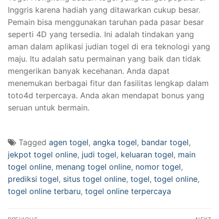
Inggris karena hadiah yang ditawarkan cukup besar.
Pemain bisa menggunakan taruhan pada pasar besar
seperti 4D yang tersedia. Ini adalah tindakan yang
aman dalam aplikasi judian togel di era teknologi yang
maju. Itu adalah satu permainan yang baik dan tidak
mengerikan banyak kecehanan. Anda dapat
menemukan berbagai fitur dan fasilitas lengkap dalam
toto4d terpercaya. Anda akan mendapat bonus yang
seruan untuk bermain.
Tagged
agen togel
,
angka togel
,
bandar togel
,
jekpot togel online
,
judi togel
,
keluaran togel
,
main
togel online
,
menang togel online
,
nomor togel
,
prediksi togel
,
situs togel online
,
togel
,
togel online
,
togel online terbaru
,
togel online terpercaya
Navigasi