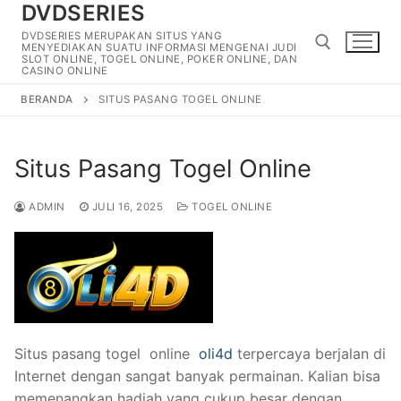
DVDSERIES
Lompat
ke
DVDSERIES MERUPAKAN SITUS YANG
MENYEDIAKAN SUATU INFORMASI MENGENAI JUDI
konten
SLOT ONLINE, TOGEL ONLINE, POKER ONLINE, DAN
CASINO ONLINE
BERANDA
SITUS PASANG TOGEL ONLINE
Cari:
Situs Pasang Togel Online
ADMIN
JULI 16, 2025
TOGEL ONLINE
Situs pasang togel online
oli4d
terpercaya berjalan di
Internet dengan sangat banyak permainan. Kalian bisa
memenangkan hadiah yang cukup besar dengan