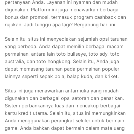
pertanyaan Anda. Layanan ini nyaman dan mudah
digunakan. Platform ini juga menawarkan berbagai
bonus dan promosi, termasuk program cashback dan
rujukan. Jadi tunggu apa lagi? Bergabung hari ini.
Selain itu, situs ini menyediakan sejumlah opsi taruhan
yang berbeda. Anda dapat memilih berbagai macam
permainan, antara lain toto bullseye, toto sdy, toto
australia, dan toto hongkong. Selain itu, Anda juga
dapat memasang taruhan pada permainan populer
lainnya seperti sepak bola, balap kuda, dan kriket.
Situs ini juga menawarkan antarmuka yang mudah
digunakan dan berbagai opsi setoran dan penarikan.
Sistem perbankannya luas dan mencakup berbagai
kartu kredit utama. Selain itu, situs ini memungkinkan
Anda menggunakan perangkat seluler untuk bermain
game. Anda bahkan dapat bermain dalam mata uang