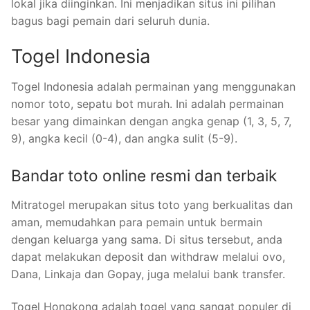
lokal jika diinginkan. Ini menjadikan situs ini pilihan
bagus bagi pemain dari seluruh dunia.
Togel Indonesia
Togel Indonesia adalah permainan yang menggunakan
nomor toto, sepatu bot murah. Ini adalah permainan
besar yang dimainkan dengan angka genap (1, 3, 5, 7,
9), angka kecil (0-4), dan angka sulit (5-9).
Bandar toto online resmi dan terbaik
Mitratogel merupakan situs toto yang berkualitas dan
aman, memudahkan para pemain untuk bermain
dengan keluarga yang sama. Di situs tersebut, anda
dapat melakukan deposit dan withdraw melalui ovo,
Dana, Linkaja dan Gopay, juga melalui bank transfer.
Togel Hongkong adalah togel yang sangat populer di