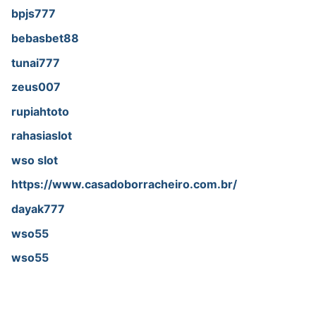
bpjs777
bebasbet88
tunai777
zeus007
rupiahtoto
rahasiaslot
wso slot
https://www.casadoborracheiro.com.br/
dayak777
wso55
wso55